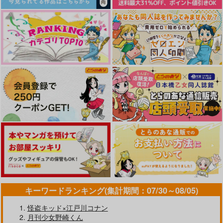
好きになったら負け
変わってしまった俺
あなのなかから あな
変わらないもの
たに あいをさけびた
FX3
い
パラダイストラベラ
オヤユビは別
865
円
専売
（税込）
ー
944
円
専売
（税込）
刀剣乱舞
315
円
専売
刀剣乱舞
（税込）
三日月宗近×鶴丸国永
三日月宗近×鶴丸国永
刀剣乱舞
三日月宗近×鶴丸国永
サンプル
サンプル
サンプル
カート
カート
カート
キーワードランキング(集計期間：07/30～08/05)
怪盗キッド×江戸川コナン
月刊少女野崎くん