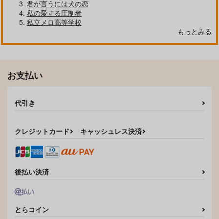
君が言うには犬の恋
私の愛する圧制者
私立メロ高等学校
もっとみる
夜明けまで
あとごふん
787
円
専売
（税込）
お支払い
刀剣乱舞
三日月宗近＋鶴丸国永×水心子正秀
代引き
サンプル
カート
クレジットカード
キャッシュレス決済
後払い決済
とらコイン