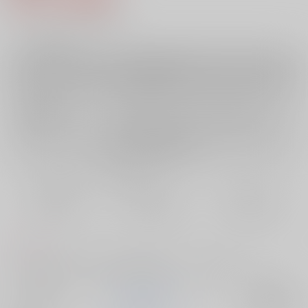
4
通販ポイント：
pt獲得
？
╳
：在庫なし
受付開始前
店舗在庫
欲しいものリストに追加
再入荷を通知する
おまとめ目安と発送目安
?
毎度便
定期便（週1)
定期便（月2)
未定から
未定から
未定から
5日以内に発送
10日以内に発送
14日以内に発送
コメント
丁の墓に纏わる白澤と鬼灯の見解の相違について無糖シリアス。
サークル名
EARTHEATER
入荷アラート