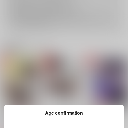
おまとめ配送については
こちら
をご覧下さい。
再販投票については
こちら
をご覧下さい。
イベント応募券付商品などをご購入の際は毎度便をご利用ください。
詳細は
こちら
をご覧ください。
関連商品(カップリング)
Age confirmation
まずはここからはじめ
朝も夜も昼もなくても
マジックアワーの恋人
ましょう
貞淑
貞淑