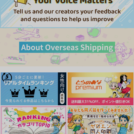
3,457
850
円
専売
円
専売
（税込）
（税込）
990
円
専売
（税込）
鬼灯の冷徹
白澤×鬼灯
鬼灯の冷徹
白澤×鬼灯
鬼灯の冷徹
白澤×鬼灯
サンプル
サンプル
サンプル
カート
カート
カート
祭祀の碑
はむたく？
コキノスを破って
謳う紅うさぎ
鎖骨エプロン
極彩色
1,100
787
6,820
円
円
専売
専売
円
専売
（税込）
（税込）
（税込）