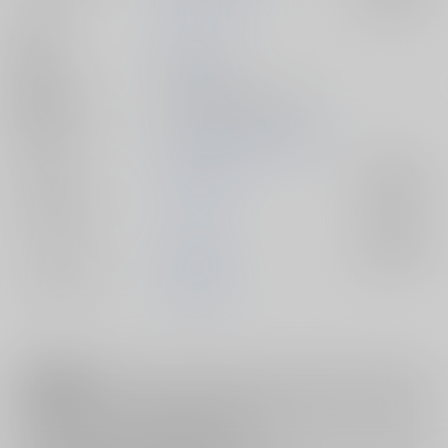
作家
ドリナ
発行日
2014/09/28
種別/サイズ
同人誌 - 漫画/ Ｂ５ 28p
初出イベント
2014/09/28 地獄の灯火 四
ジャンル/
鬼灯の冷徹
入荷アラート
サブジャンル
カップリング
白澤×鬼灯
入荷アラート
メインキャラ
白澤
鬼灯
注意事項
キャンセルについては
こちら
をご覧下さい。
返品については
こちら
をご覧下さい。