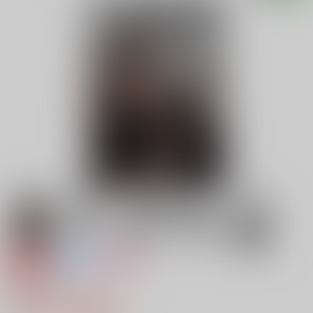
専売
全年齢
女性向け
屠所荒らし
493円（税込）