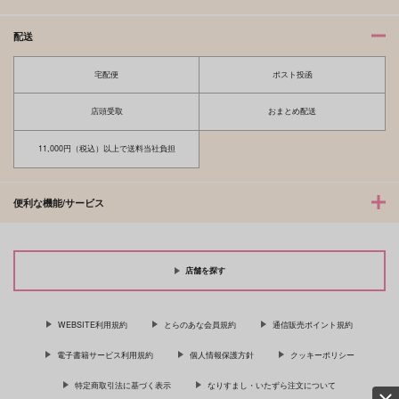
配送
宅配便
ポスト投函
店頭受取
おまとめ配送
11,000円（税込）以上で送料当社負担
便利な機能/サービス
店舗を探す
WEBSITE利用規約
とらのあな会員規約
通信販売ポイント規約
電子書籍サービス利用規約
個人情報保護方針
クッキーポリシー
特定商取引法に基づく表示
なりすまし・いたずら注文について