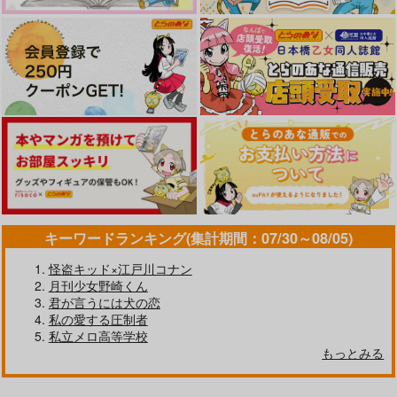
鬼灯の冷徹
白澤×鬼灯
鬼灯の冷徹
白澤×鬼灯
鬼灯の冷徹
白澤×鬼灯
サンプル
サンプル
サンプル
カート
カート
カート
キーワードランキング(集計期間：07/30～08/05)
怪盗キッド×江戸川コナン
月刊少女野崎くん
君が言うには犬の恋
Hungar Moon
デキる補佐官はTKBも
私の愛する圧制者
有能
奏屋
私立メロ高等学校
奏屋
もっとみる
1,257
円
（税込）
1,572
円
（税込）
鬼灯の冷徹
白澤×鬼灯
鬼灯の冷徹
白澤×鬼灯