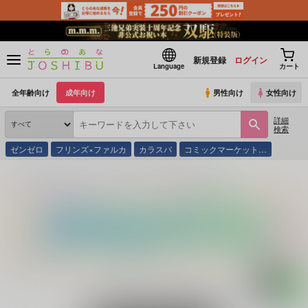
新規登録
ログイン
Language
カート
全年齢向け
成年向け
男性向け
女性向け
詳細
検索
ゼンゼロ
フリンズ×ファルカ
カラスバ
コミックマーケット…
とらのあな通販
同人誌
EARTHEATER
屠所荒らし