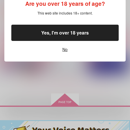
Are you over 18 years of age?
bibi bi!
2,044
944
円
専売
円
専売
（税込）
（税込）
715
円
専売
（税込）
This web site includes 18+ content.
鬼灯の冷徹
白澤×鬼灯
鬼灯の冷徹
白澤×鬼灯
鬼灯の冷徹
白澤×鬼灯
サンプル
サンプル
サンプル
Yes, I'm over 18 years
カート
カート
カート
No
もっと見る！
受付開始前
只今、鬼風邪前線発達
ばびろく。３
今夜、寝室にて
中
ばびろん。
えそらのこと
斑気