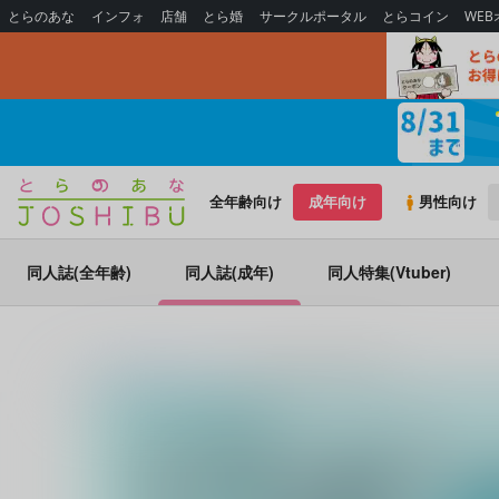
とらのあな
インフォ
店舗
とら婚
サークルポータル
とらコイン
WE
全年齢向け
成年向け
男性向け
同人誌(全年齢)
同人誌(成年)
同人特集(Vtuber)
とらのあな通販
同人誌
5月生誕キャラ応援祭