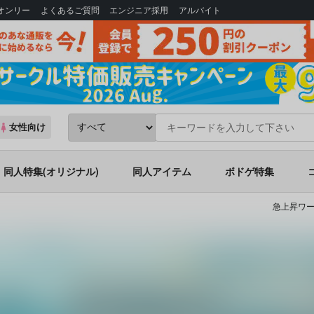
Bオンリー
よくあるご質問
エンジニア採用
アルバイト
女性向け
同人特集(オリジナル)
同人アイテム
ボドゲ特集
急上昇ワー