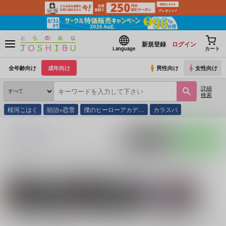
新規登録
ログイン
Language
カート
全年齢向け
成年向け
男性向け
女性向け
詳細
検索
桜河こはく
狛治×恋雪
僕のヒーローアカデ…
カラスバ
とらのあな通販
同人誌
はぴねぇす
入荷アラート
ポストする
LINEで送る
サークル：はぴねぇす 同人誌・同人グッズ一覧
関連作家
関連ジャンル
グランブルーファン
こち(成仏)
TRIGUN
タジー