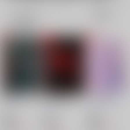
全年齢
成年
表示
3カ
2カ
1カ
追加検索条件
ラ
ラ
ラ
ム
ム
ム
表
表
表
示
示
示
RE still,you
LOVEXIMUM
Datte Daisuki
はぴねぇす
/
こち(成
はぴねぇす
/
こち(成
はぴねぇす
/
こち(成
仏)
仏)
仏)
944
944
円
18禁
18禁
円
18禁
（税込）
（税込）
3,144
TRIGUN
円
TRIGUN
（税込）