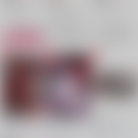
ヴァッシュ×ウルフウッド
ヴァッシュ×ウルフウッド
TRIGUN
ヴァッシュ・ザ・スタンピード
ヴァッシュ・ザ・スタンピード
ヴァッシュ×ウルフウッド
○：在庫あり
×：在庫なし
ニコラス・D・ウルフウッド
ニコラス・D・ウルフウッド
ヴァッシュ・ザ・スタンピード
×：在庫なし
ニコラス・D・ウルフウッド
サンプル
サンプル
サンプル
再販希望
再販希望
カート
Cry for the Angel
Inside my heart
グラブル ソックス３
（白）
はぴねぇす
/
こち(成
はぴねぇす
/
こち(成
はぴねぇす
/
こち(成
仏)
仏)