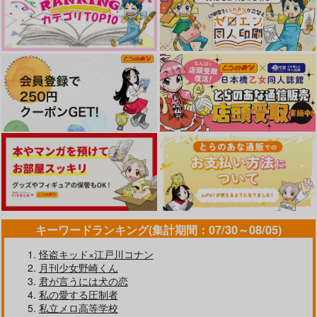
キーワードランキング(集計期間：07/30～08/05)
怪盗キッド×江戸川コナン
月刊少女野崎くん
君が言うには犬の恋
私の愛する圧制者
私立メロ高等学校