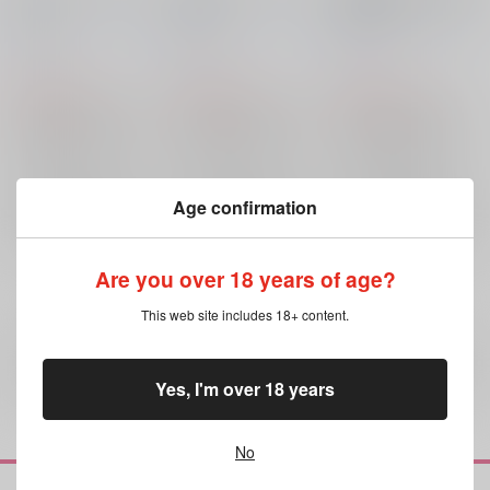
（白）
（黒）
この一年
はぴねぇす
/
こち(成
はぴねぇす
/
こち(成
はぴねぇす
/
こち(成
仏)
仏)
仏)
1,980
1,980
2,200
円
円
円
（税込）
（税込）
（税込）
グランブルーファンタジー
グランブルーファンタジー
グランブルーファンタジー
ベリアル
ルシファー
ベリアル
ルシファー
ベリアル×ルシファー
ベリアル
ルシファー
×：在庫なし
×：在庫なし
×：在庫なし
サンプル
サンプル
サンプル
Age confirmation
再販希望
再販希望
再販希望
Are you over 18 years of age?
This web site includes 18+ content.
全年齢
向けブランドの商品もみる
Yes, I'm over 18 years
No