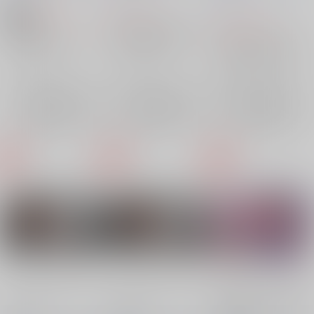
仏)
787
787
円
円
18禁
（税込）
（税込）
1,980
円
（税込）
TRIGUN
グランブルーファンタジー
グランブルーファンタジー
ヴァッシュ×ウルフウッド
ベリアル×ルシファー
ベリアル
ルシファー
ヴァッシュ・ザ・スタンピード
ベリアル
ルシファー
×：在庫なし
×：在庫なし
ニコラス・D・ウルフウッド
×：在庫なし
サンプル
サンプル
サンプル
再販希望
再販希望
再販希望
グラブル ソックス２
グラブル ソックス１
正気を信じて！走馬灯