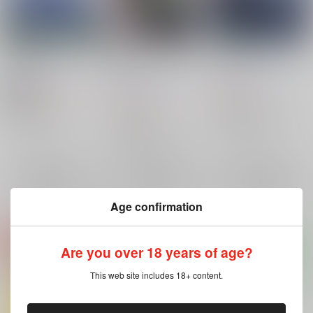
confine
猫になったアズールの
Tweedia
はなし
JAFA
/
香月珈異
JAFA
/
香月珈異
JAFA
/
香月珈異
944
787
円
18禁
円
（税込）
（税込）
1,100
円
（税込）
その他
その他
その他
ジェイド×アズール
リーチ兄弟×アズール
リーチ兄弟×アズール
ジェイド・リーチ
アズール・アーシェングロット
×：在庫なし
×：在庫なし
アズール・アーシェングロット
×：在庫なし
アズール・アーシェングロット
ジェイド・リーチ
ジェイド・リーチ
フロイド・リーチ
サンプル
サンプル
サンプル
フロイド・リーチ
再販希望
再販希望
再販希望
Age confirmation
Are you over 18 years of age?
This web site includes 18+ content.