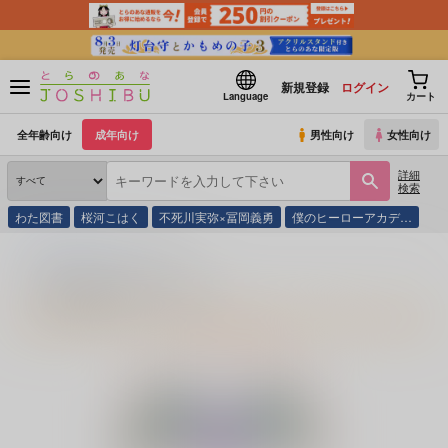
新規登録
ログイン
Language
カート
全年齢向け
成年向け
男性向け
女性向け
詳細
検索
わた図書
桜河こはく
不死川実弥×冨岡義勇
僕のヒーローアカデ…
とらのあな通販
同人誌
JAFA
JAFAのプロフィール