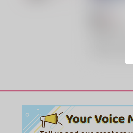
ねこときみと
すず色
/
水藤すず
865
円
18禁
（税込）
すずめの戸締まり
宗像草太×岩戸鈴芽
岩戸
宗像草太
ダイジン
×：在庫なし
サンプル
再販