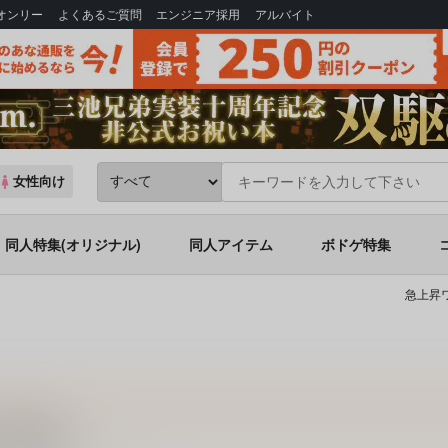
Bオンリー
よくあるご質問
エンジニア採用
アルバイト
女性向け
同人特集(オリジナル)
同人アイテム
ボドゲ特集
急上昇ワ
7/25更新）