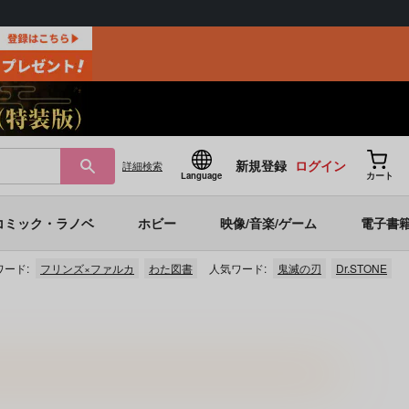
新規登録
ログイン
詳細
検索
Language
カート
コミック・ラノベ
ホビー
映像/音楽/ゲーム
電子書
ード:
フリンズ×ファルカ
わた図書
人気ワード:
鬼滅の刃
Dr.STONE