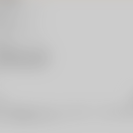
アップル)すずきじゅんです。
した。
動再開しました。
らお願いしますo(_ _*)o
すず
めの戸締まり、らんま1/2
s://mitsuzu521.blog.fc2.com/
s://twitter.com/mitsuzu521
覧
は、2件お取り扱いがございます。「
ねこときみと
」「
ねこときみと prev
らとらのあな通販にお任せください。