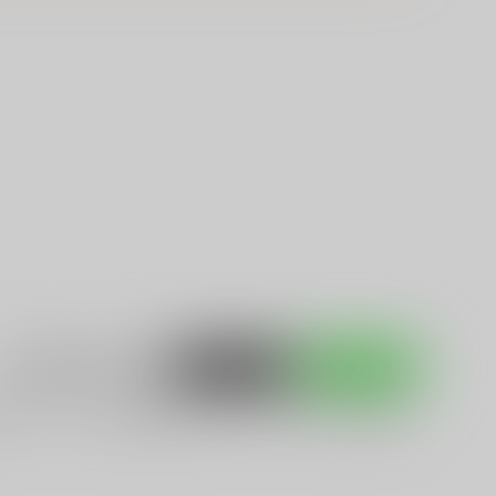
入荷アラート
を設定
ポストする
LINEで送る
iew
」など、
すずめの戸締まり
に関する人気作品を多数揃え