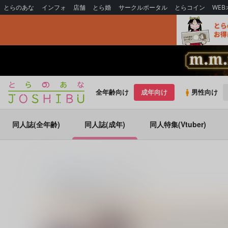
とらのあな
インフォ
店舗
とら婚
サークルポータル
とらコイン
WE
全年齢向け
成年向け
男性向け
同人誌(全年齢)
同人誌(成年)
同人特集(Vtuber)
とらのあな通販
同人誌
すず色
すず色のプロフィール
お知らせ (2024/0