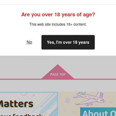
ねこときみと preview
すず色
/
水藤すず
Are you over 18 years of age?
440
円
18禁
（税込）
すずめの戸締まり
This web site includes 18+ content.
鈴芽
宗像草太×岩戸鈴芽
岩戸鈴芽
宗像草太
ダイジン
×：在庫なし
No
Yes, I'm over 18 years
希望
サンプル
再販希望