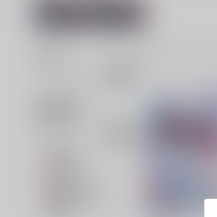
すずめの戸締ま
水藤すず
り
並び順
追加検索条件
追加キーワード
カテゴリ
対象年齢
専売フラグ名
同人ジャンル名1
販売開始イベント名
在庫状況