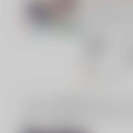
旧HOT APPLE(ホット
サークル名、PN変更しま
心機一転、4年半ぶりに活
最新情報はX（Twitter）か
主な執筆者
:
水藤
主な活動ジャンル
:
すず
ホームページ
:
http
twitter
:
http
オススメリンク
サークル：すず色 同人誌・同人グッズ一
すず色 (関連作家：
水藤すず
)に関する同人誌・同人グッズ
ております。すず色 に関する同人誌・同人グッズを探すな
関連作家
関連ジャンル