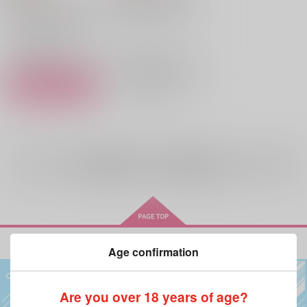
アスモデウス×鈴木入間
魔入りました！入間くん
鈴木入間
アスモデウス×鈴木入間
×：在庫なし
アスモデウス・アリス
鈴木入間
○：在庫あり
アスモデウス・アリス
サンプル
サンプル
再販希望
カート
全年齢
向けブランドの商品もみる
Age confirmation
Are you over 18 years of age?