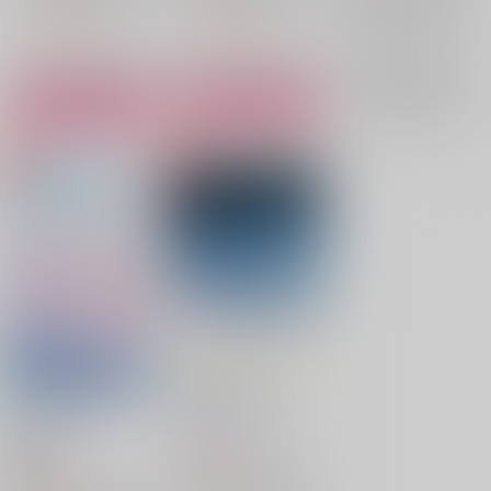
アスモデウス×鈴木入間
鈴木入間
鈴木入間
△：在庫残りわずか
△：在庫残りわずか
鈴木入間
アスモデウス・アリス
アスモデウス・アリス
×：在庫なし
アスモデウス・アリス
サンプル
サンプル
サンプル
再販希望
カート
カート
泡沫にみる幸福
雨夜の星をさがして
水神月
/
伊澄みち
水神月
/
伊澄みち
1,320
円
18禁
（税込）
1,010
円
魔入りました！入間くん
（税込）