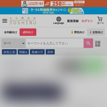
新規登録
ログイン
Language
カート
全年齢向け
成年向け
男性向け
女性向け
詳細
検索
灰色と赤
特級α
鬼滅の刃
原神
とらのあな通販
同人誌
水神月
入荷アラート
ポストする
LINEで送る
サークル：水神月 同人誌・同人グッズ一覧
関連作家
関連ジャンル
魔入りました！入間
伊澄みち
くん