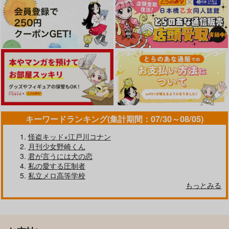
キーワードランキング(集計期間：07/30～08/05)
怪盗キッド×江戸川コナン
月刊少女野崎くん
君が言うには犬の恋
私の愛する圧制者
私立メロ高等学校
もっとみる