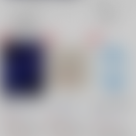
全年齢
成年
表示
3カ
2カ
1カ
追加検索条件
ラ
ラ
ラ
ム
ム
ム
表
表
表
示
示
示
輪廻がめぐるその先で
いとしさをつづる
あなたの声で名前を呼
んで
水神月
/
伊澄みち
水神月
/
伊澄みち
水神月
/
伊澄みち
990
900
円
円
（税込）
（税込）
1,010
円
（税込）
魔入りました！入間くん
魔入りました！入間くん
魔入りました！入間くん
アスモデウス×鈴木入間
アスモデウス×鈴木入間