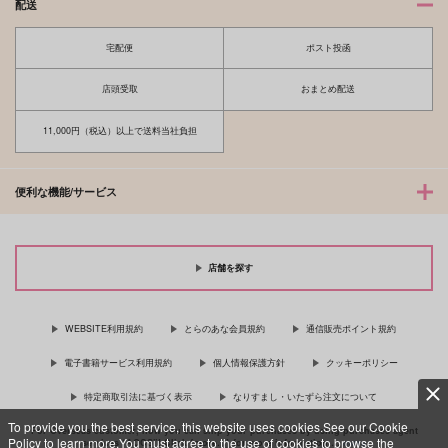
配送
宅配便
ポスト投函
店頭受取
おまとめ配送
11,000円（税込）以上で送料当社負担
便利な機能/サービス
店舗を探す
WEBSITE利用規約
とらのあな会員規約
通信販売ポイント規約
電子書籍サービス利用規約
個人情報保護方針
クッキーポリシー
特定商取引法に基づく表示
なりすまし・いたずら注文について
To provide you the best service, this website uses cookies.See our Cookie
For Overseas customer, now you can ship your purchases by using purchases agent
Policy to learn more.You must agree to the use of cookies to browse the
services “AOCS”! Click {more…} for more information …
more