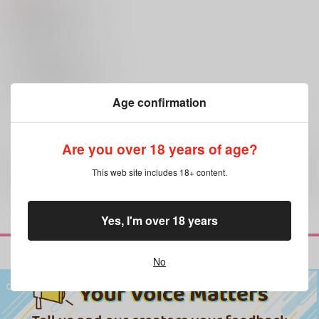
機動戦士ガンダムSEED FREEDOM
アスラン×カガリ
×：在庫なし
サンプル
再販希望
Age confirmation
Are you over 18 years of age?
全年齢
向けブランドの商品もみる
This web site includes 18+ content.
Yes, I'm over 18 years
No