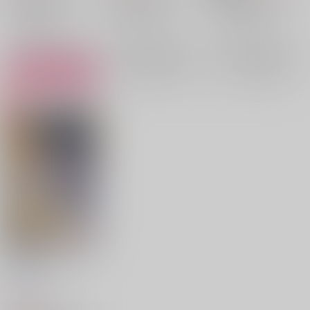
アスラン×カガリ
アスラン×カガリ
アスラン×カガリ
○：在庫あり
×：在庫なし
×：在庫なし
サンプル
サンプル
サンプル
再販希望
再販希望
カート
おしゃべりはパーティ
のあとで
Able
/
UNI
897
円
（税込）