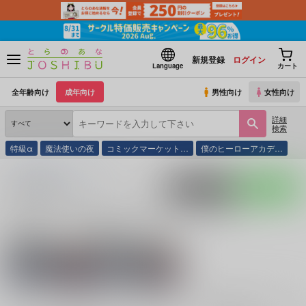
新規登録
ログイン
Language
カート
全年齢向け
成年向け
男性向け
女性向け
詳細
検索
特級α
魔法使いの夜
コミックマーケット…
僕のヒーローアカデ…
とらのあな通販
同人誌
Able
入荷アラート
ポストする
LINEで送る
サークル：Able 同人誌・同人グッズ一覧
関連作家
関連ジャンル
機動戦士ガンダム
UNI
SEED FREEDOM