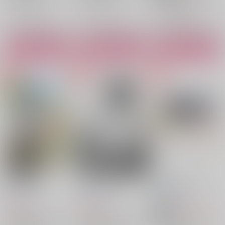
アスラン×カガリ
○：予約受付中
○：在庫あり
○：在庫あり
サンプル
サンプル
サンプル
カート
カート
カート
Hide＆Seek
OUTGROW
相対性モラトリアム
Able
/
UNI
Able
/
UNI
Able
/
UNI
960
366
1,147
円
円
円
18禁
（税込）
（税込）
（税込）
機動戦士ガンダムSEED FREEDOM
機動戦士ガンダムSEED FREEDOM
機動戦士ガンダムSEED FREEDOM