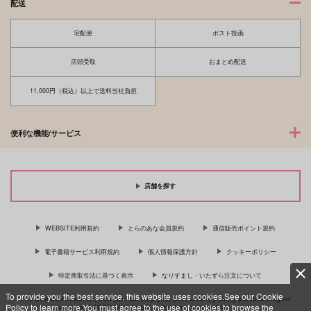
配送
宅配便
ポスト投函
店頭受取
おまとめ配送
11,000円（税込）以上で送料当社負担
便利な機能/サービス
店舗を探す
WEBSITE利用規約
とらのあな会員規約
通信販売ポイント規約
電子書籍サービス利用規約
個人情報保護方針
クッキーポリシー
特定商取引法に基づく表示
なりすまし・いたずら注文について
To provide you the best service, this website uses cookies.See our Cookie
For Overseas customer, now you can ship your purchases by using purchases agent
Policy to learn more.You must agree to the use of cookies to browse the
services “AOCS”! Click {more…} for more information …
more