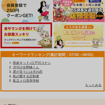
キーワードランキング(集計期間：07/30～08/05)
怪盗キッド×江戸川コナン
月刊少女野崎くん
君が言うには犬の恋
私の愛する圧制者
私立メロ高等学校
もっとみる