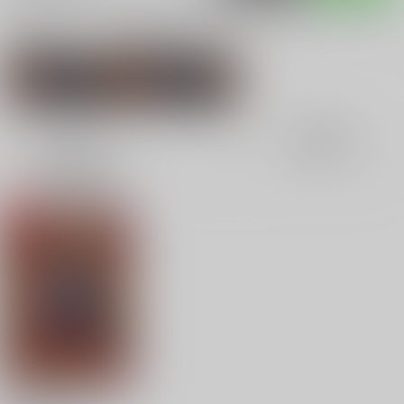
サークル：Крылья Найка 同人誌・同人グッズ一覧
関連作家
関連ジャンル
Ruby
ユーリ!!! on ICE
表示
3カ
2カ
1カ
追加検索条件
ラ
ラ
ラ
ム
ム
ム
表
表
表
示
示
示
LOVERS STEP