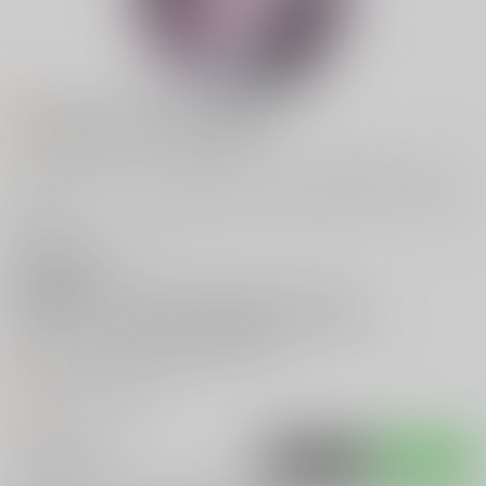
お知らせ (2025/12/02更新）
ユーリ!!! on ICE、ヴィク勇メインのイラストを主に発行していきま
す。
2人の日常、スケートを通して様々な「愛」を描いていきたいと思い
ます。
主な執筆者
Ruby
主な活動ジャンル
ユーリ!!! on ICE、オリジナル
ホームページ
https://www.pixiv.net/users/61288455
twitter
https://twitter.com/eros04303
オススメリンク
入荷アラート
ポストする
LINEで送る