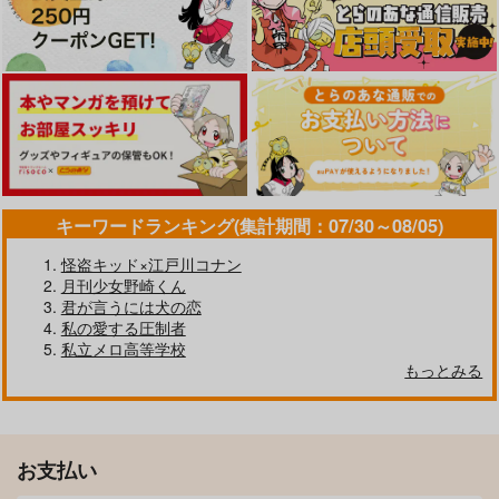
キーワードランキング(集計期間：07/30～08/05)
怪盗キッド×江戸川コナン
月刊少女野崎くん
君が言うには犬の恋
私の愛する圧制者
私立メロ高等学校
もっとみる
お支払い