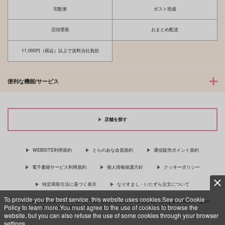
宅配便
ポスト投函
店頭受取
おまとめ配送
11,000円（税込）以上で送料当社負担
便利な機能/サービス
店舗を探す
WEBSITE利用規約
とらのあな会員規約
通信販売ポイント規約
電子書籍サービス利用規約
個人情報保護方針
クッキーポリシー
特定商取引法に基づく表示
なりすまし・いたずら注文について
To provide you the best service, this website uses cookies.See our Cookie
For Overseas customer, now you can ship your purchases by using purchases agent
Policy to learn more.You must agree to the use of cookies to browse the
services “AOCS”! Click {more…} for more information …
more
website, but you can also refuse the use of some cookies through your browser
settings.