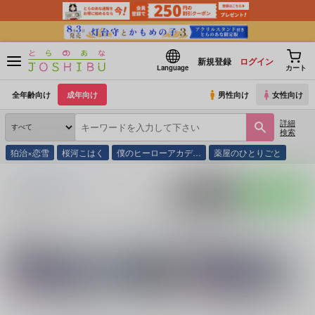
新規登録
ログイン
Language
カート
全年齢向け
成年向け
男性向け
女性向け
詳細
検索
狛治×恋雪
桜河こはく
僕のヒーローアカデ…
薬屋のひとりごと
とらのあな通販
同人誌
なすいろ
入荷アラート
ポストする
LINEで送る
サークル：なすいろ 同人誌・同人グッズ一覧
関連作家
関連ジャンル
花青ゆきや
ゆきやなす
その他