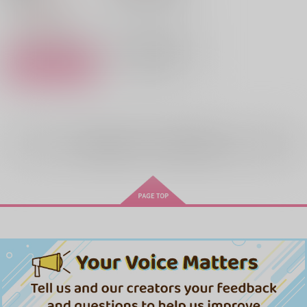
里見脩二×東佐枝子
×：在庫なし
里見脩二
東佐枝子
△：在庫残りわずか
サンプル
サンプル
再販希望
カート
全年齢
向けブランドの商品もみる