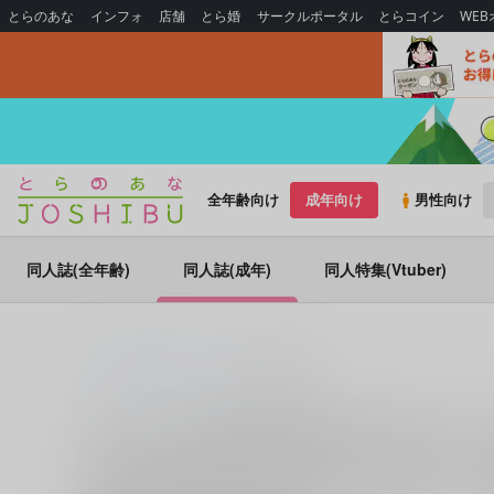
とらのあな
インフォ
店舗
とら婚
サークルポータル
とらコイン
WE
全年齢向け
成年向け
男性向け
同人誌(全年齢)
同人誌(成年)
同人特集(Vtuber)
とらのあな通販
同人誌
throwback
サークル：throwback 同人誌・同人グッ
throwback (関連作家：
tz
)に関する同人誌・同人グッズは、
す。throwback に関する同人誌・同人グッズを探すなら