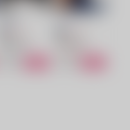
告解ー前編ー
ここらでジャンクション
throwback
/
tz
throwback
/
tz
660
660
円
円
18禁
18禁
（税込）
（税込）
ヒプノシスマイク
ヒプノシスマイク
白膠木簓×碧棺左馬刻
白膠木簓×碧棺左馬刻
白膠木簓
碧棺左馬刻
白膠木簓
碧棺左馬刻
○：在庫あり
△：在庫残りわずか
サンプル
カート
サンプル
カート