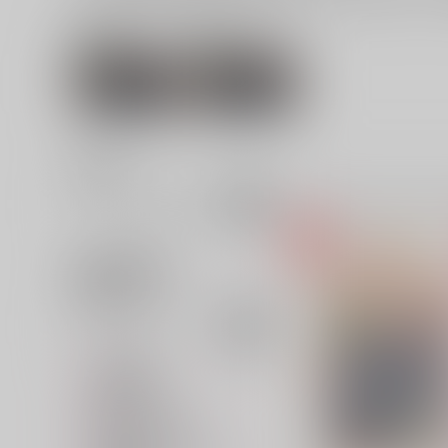
関連作家
関連ジャンル
ヒプノシスマイ
tz
ク
並び順
追加検索条件
追加キーワード
カテゴリ
対象年齢
専売フラグ名
同人ジャンル名1