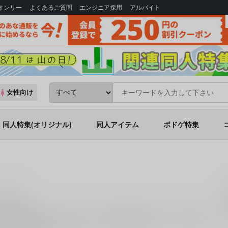
Bオンリー
よくあるご質問
エンジニア採用
アルバイト
女性向け
同人特集(オリジナル)
同人アイテム
ボドゲ特集
ズ一覧
6件お取り扱いがございます。「
Blood Orange Juice
」「
口達者。
」な
とらのあな通販にお任せください。