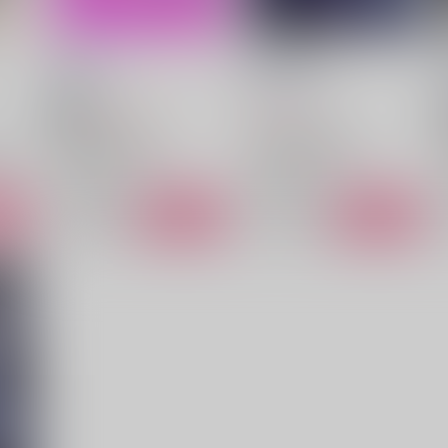
口達者。
告解ー後編ー
throwback
/
tz
throwback
/
tz
787
770
円
円
18禁
（税込）
（税込）
ヒプノシスマイク
ヒプノシスマイク
木簓
白膠木簓×碧棺左馬刻
白膠木簓×碧棺左馬刻
白膠木簓
碧棺左馬刻
白膠木簓
碧棺左馬刻
○：在庫あり
○：在庫あり
ート
サンプル
カート
サンプル
カート