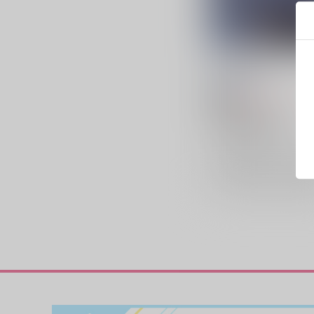
RIDE OR DIE
throwback
/
tz
440
円
18禁
（税込）
ヒプノシスマイク
白膠木簓×碧棺左馬刻
白膠木簓
碧棺左馬刻
×：在庫なし
サンプル
再販