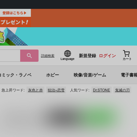
新規登録
ログイン
詳細
検索
Language
カート
コミック・ラノベ
ホビー
映像/音楽/ゲーム
電子書
急上昇ワード:
灰色と赤
狛治×恋雪
人気ワード:
Dr.STONE
鬼滅の刃
入荷アラート
を設定
ポストする
LINEで送る
ど、
ヒプノシスマイク
に関する人気作品を多数揃えておりま