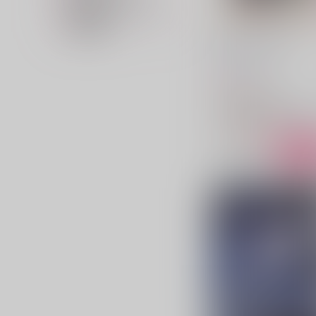
販売開始イベント名
在庫状況
Blood Orange Juice
throwback
/
tz
787
円
（税込）
ヒプノシスマイク
白膠木簓×碧棺左馬刻×白膠
白膠木簓
碧棺左馬刻
△：在庫残りわずか
サンプル
カ