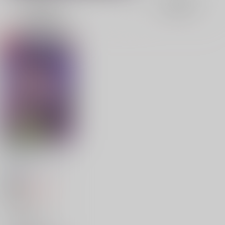
表示
3カ
2カ
1カ
追加検索条件
ラ
ラ
ラ
ム
ム
ム
表
表
表
示
示
示
催眠なんてかからな
い！
ViVid Box
/
さやも
440
円
18禁
（税込）
700円
37
%割引き
その他
キョウヤ×カラスバ