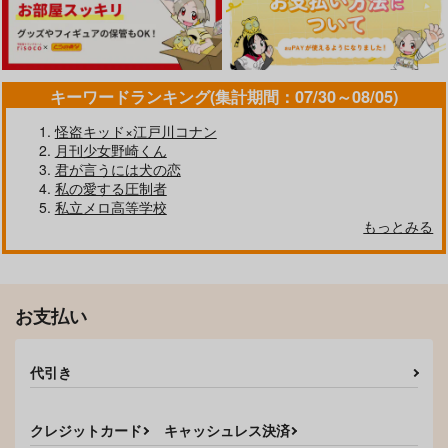
キーワードランキング(集計期間：07/30～08/05)
怪盗キッド×江戸川コナン
月刊少女野崎くん
君が言うには犬の恋
私の愛する圧制者
私立メロ高等学校
もっとみる
お支払い
代引き
クレジットカード
キャッシュレス決済