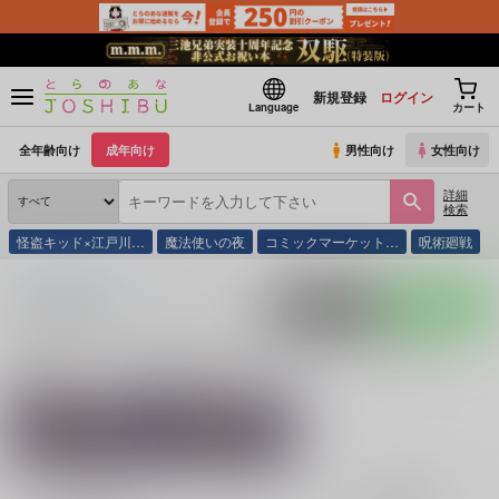
新規登録
ログイン
Language
カート
全年齢向け
成年向け
男性向け
女性向け
詳細
検索
怪盗キッド×江戸川…
魔法使いの夜
コミックマーケット…
呪術廻戦
とらのあな通販
同人誌
ViVid Box
入荷アラート
ポストする
LINEで送る
サークル：ViVid Box 同人誌・同人グッズ一覧
関連作家
関連ジャンル
さやも
その他