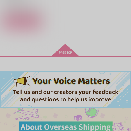
キョウヤ
カラスバ
○：在庫あり
サンプル
カート