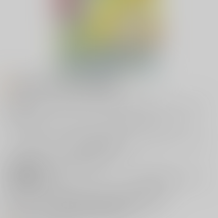
お知らせ (2024/05/24更新）
昔の本が出てきましたのでよろしければお手に取っていただけると
幸いです。
とらのあなさんで取り扱いがない本はXまでお問合せください。
いにしえのオフセットグラデ便箋もあります。たまにオンイベのみ
で、リアルイベントの参加はありません。
主な執筆者
紀木葉 命(みこと)
主な活動ジャンル
スーパーロボット大戦外伝魔装機神、FF6ロク
セリ、サガシリーズ
ホームページ
https://www.pixiv.net/users/2869663
twitter
https://twitter.com/mikotokinoko