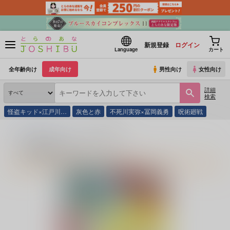
新規登録
ログイン
Language
カート
全年齢向け
成年向け
男性向け
女性向け
詳細
検索
怪盗キッド×江戸川…
灰色と赤
不死川実弥×冨岡義勇
呪術廻戦
とらのあな通販
同人アイテム
水晶都市
水晶都市のプロフィール