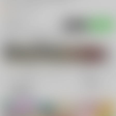
オススメリンク
入荷アラート
ポストする
LINEで送る
サークル：水晶都市 作品一覧(同人アイテム)
関連作家
関連ジャンル
ファイ
紀木葉 命(みこと)
サガ シリーズ
その他
全年齢
成年
表示
3カ
2カ
1カ
追加検索条件
ラ
ラ
ラ
ム
ム
ム
表
表
表
示
示
示