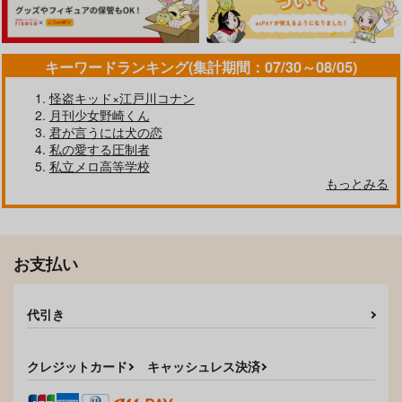
キーワードランキング(集計期間：07/30～08/05)
怪盗キッド×江戸川コナン
月刊少女野崎くん
君が言うには犬の恋
私の愛する圧制者
私立メロ高等学校
もっとみる
お支払い
代引き
クレジットカード
キャッシュレス決済