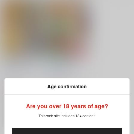
MIDNGHT FANTASY
女優の絶対条件
水晶都市
/
紀木葉 命
水晶都市
/
紀木葉 命
(みこと)
(みこと)
315
315
円
円
Age confirmation
（税込）
（税込）
ファイナルファンタジー
ファイナルファンタジー
ロック×セリス
ロック×セリス
ロック・コール
ロック・コール
Are you over 18 years of age?
×：在庫なし
×：在庫なし
セリス・シェール
セリス・シェール
サンプル
サンプル
ティナ・ブランフォード
エドガー・ロニ・フィガロ
This web site includes 18+ content.
再販希望
再販希望