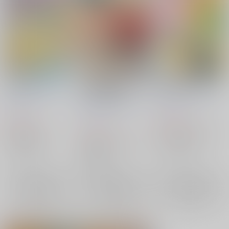
WILD TULIP
天外魔境シリーズ 表
MIDNIGHT KISS
グラデ両面便箋
水晶都市
/
紀木葉 命
水晶都市
/
紀木葉 命
水晶都市
/
紀木葉 命
(みこと)
(みこと)
(みこと)
315
402
円
円
（税込）
（税込）
157
円
（税込）
サガ シリーズ
ファイナルファンタジー
その他
エース×夕能
聖王×ヴァッサール
ロック×セリス
戦国卍丸
アセルス
ブルー
ロック・コール
×：在庫なし
×：在庫なし
カブキ団十郎
エース
×：在庫なし
聖王
セリス・シェール
ティナ・ブランフォード
サンプル
サンプル
サンプル
再販希望
再販希望
再販希望