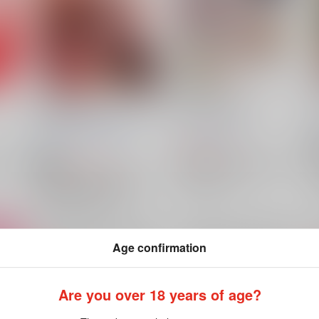
100日後のI Love You
love Love LOVE
あまりり商店藤の家支店
/
蝶々
/
言片虹日
凜々
1,000
円
（税込）
1,257
機動戦士ガンダムSEED FREEDOM
円
機動戦士ガンダムSEED FREEDOM
18禁
（税込）
アスラン×カガリ
鬼滅の刃
猗窩座×煉獄杏寿郎
アスラン・ザラ
猗窩座
煉獄杏寿郎
×：在庫なし
カガリ・ユラ・アスハ
×：在庫なし
ート
サンプル
再販希望
サンプル
再販希望
Age confirmation
Are you over 18 years of age?