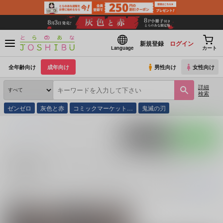
新規登録
ログイン
Language
カート
全年齢向け
成年向け
男性向け
女性向け
詳細
検索
ゼンゼロ
灰色と赤
コミックマーケット…
鬼滅の刃
とらのあな通販
N.34(ザジ) たいやき からあげ 甘口蓮根 春日 ミソギ
ポストする
LINEで送る
N.34(ザジ) たいやき からあげ 甘口蓮根 春日 ミソギ
の商品一覧
N.34(ザジ) たいやき からあげ 甘口蓮根 春日 ミソギ
に関する
商品
は、
2
続きを読む
関連サークル
関連ジャンル
「album」制作委員
ヒプノシスマイク