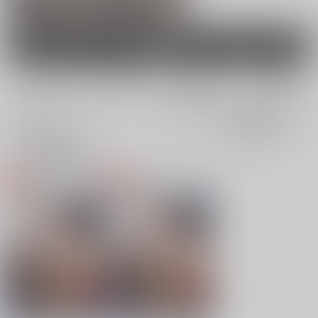
会
女性向け
電子書籍
電子書籍
全年齢
成年
全年齢
成年
2件
2件
0件
0件
表示
3カ
2カ
1カ
追加検索条件
ラ
ラ
ラ
ム
ム
ム
表
表
表
示
示
示