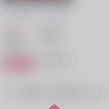
「album」【特装版】
「album」【通常版】
「album」制作委員会
「album」制作委員会
/
サコンドゥ あお
/
サコンドゥ あお
GULI きむら 浦田こが
GULI きむら 浦田こが
1,100
2,475
円
円
し みそかす
N.34(ザ
し みそかす
N.34(ザ
（税込）
（税込）
3,300円
66
%割引き
ヒプノシスマイク
ジ) たいやき からあげ
ジ) たいやき からあげ
碧棺左馬刻×山田一郎
ヒプノシスマイク
甘口蓮根 春日 ミソギ
甘口蓮根 春日 ミソギ
山田一郎
碧棺左馬刻
碧棺左馬刻×山田一郎
×：在庫なし
んでこの 太郎田中 柔
んでこの 太郎田中 柔
山田一郎
碧棺左馬刻
○：在庫あり
戸 ぴ きさべ
戸 ぴ きさべ
サンプル
サンプル
再販希望
カート
全年齢
向けブランドに
2
件の商品があります