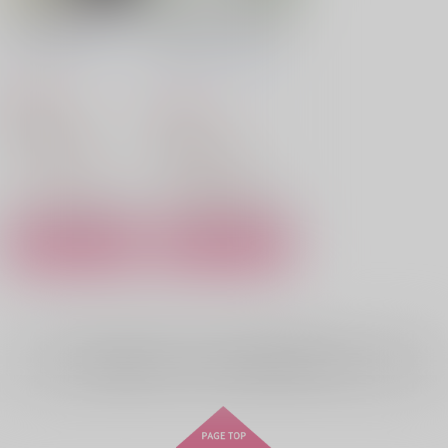
今の君が好き。
君が笑うなら罪は黙っ
ていて
オリーブ色
/
安藤 し
オリーブ色
/
安藤 し
のぶ
のぶ
629
円
（税込）
629
円
（税込）
その他
その他
サニー×オーブリー
サニー×オーブリー
△：在庫残りわずか
△：在庫残りわずか
サンプル
サンプル
カート
カート
全年齢
向けブランドに
2
件の商品があります