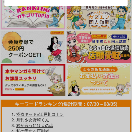
キーワードランキング(集計期間：07/30～08/05)
怪盗キッド×江戸川コナン
月刊少女野崎くん
君が言うには犬の恋
私の愛する圧制者