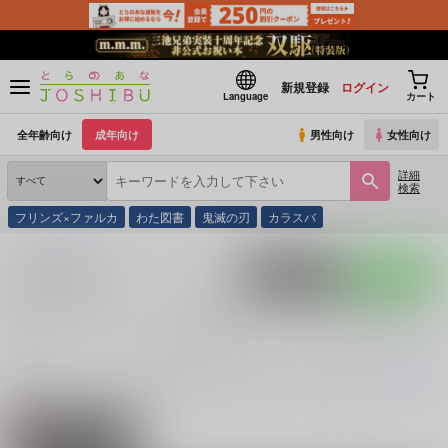
新規登録
ログイン
Language
カート
全年齢向け
成年向け
男性向け
女性向け
詳細
検索
フリンズ×ファルカ
わた図書
鬼滅の刃
カラスバ
とらのあな通販
同人誌
その他
サニー×オーブリー
入荷アラート
ポストする
LINEで送る
サニー×オーブリー (
その他
)カップリングの同人誌一
覧
サニー×オーブリー (
その他
)
に関する
同人誌
は、
2
件お取り扱いがござい
続きを読む
関連ジャンル
その他