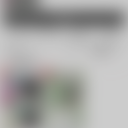
女性向け
電子書籍
電子書籍
全年齢
成年
全年齢
成年
2件
2件
0件
0件
表示
3カ
2カ
1カ
追加検索条件
ラ
ラ
ラ
ム
ム
ム
表
表
表
示
示
示