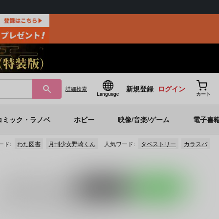
新規登録
ログイン
詳細
検索
Language
カート
コミック・ラノベ
ホビー
映像/音楽/ゲーム
電子書
ード:
わた図書
月刊少女野崎くん
人気ワード:
タペストリー
カラスバ
入荷アラート
を設定
ポストする
LINEで送る
ど
に関する人気作品を多数揃えております。
アントニ×ドゥ