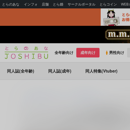
とらのあな
インフォ
店舗
とら婚
サークルポータル
とらコイン
WE
全年齢向け
成年向け
男性向け
同人誌(全年齢)
同人誌(成年)
同人特集(Vtuber)
とらのあな通販
同人誌
チ。-地球の運動について-
アントニ×
アントニ×ドゥラカ (
チ。-地球の運動につ
アントニ×ドゥラカ (
チ。-地球の運動について-
)
に関する
同
ラカ
に関する
同人誌
を探すなら、とらのあな通販にお任せ