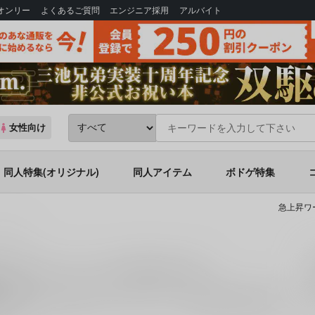
Bオンリー
よくあるご質問
エンジニア採用
アルバイト
女性向け
同人特集(オリジナル)
同人アイテム
ボドゲ特集
急上昇ワ
ドゥラカ
いて-
)カップリングの同人誌一覧
人誌
は、
1
件お取り扱いがございます。
「
金の亡者
(
ずぼら書店
)」
な
ください。