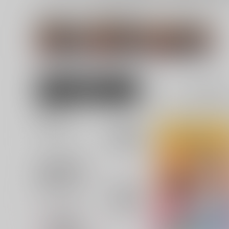
関連ジャンル
関連キャラクター
チ。-地球の運動
ドゥラカ
アントニ
について-
女性向け
全年齢
1
並び順
追加検索条件
追加キーワード
カテゴリ
対象年齢