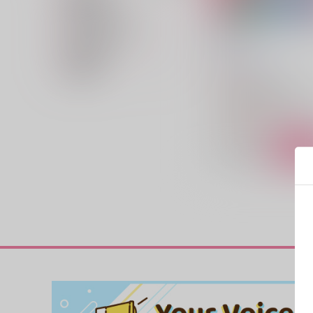
専売フラグ名
キャラクター名
金の亡者
在庫状況
ずぼら書店
/
椎名
価格帯
787
円
（税込）
チ。-地球の運動について-
アントニ×ドゥラカ
ドゥ
アントニ
△：在庫残りわずか
サンプル
カ