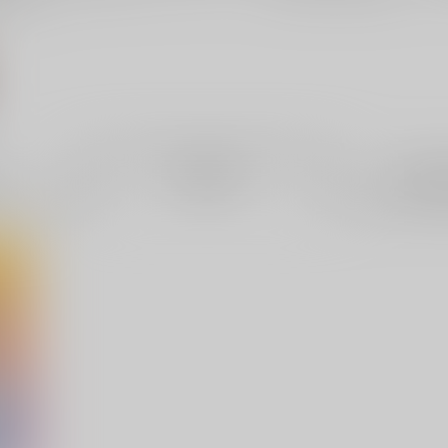
電子書
成年
件
1件