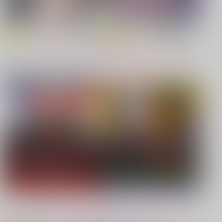
【原神】
【鬼滅の刃】
もっと見る！
同人ジャンル
ジャンル一覧
【鬼滅の刃】
【僕のヒーローアカデミア】
【鬼滅の刃】
【プロジェクトセカイ】
【Dr.STONE】
【鬼滅の刃】
もっと見る！