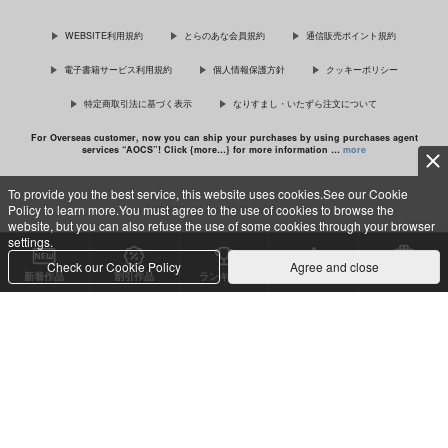
佐々木と宮野 11
理想的恋愛の条件 4 特装版
WEBSITE利用規約
とらのあな会員規約
通信販売ポイント規約
電子書籍サービス利用規約
個人情報保護方針
クッキーポリシー
特定商取引法に基づく表示
なりすまし・いたずら注文について
最終電車 second time
For Overseas customer, now you can ship your purchases by using purchases agent
services “AOCS”! Click {more…} for more information …
more
To provide you the best service, this website uses cookies.See our Cookie
Policy to learn more.You must agree to the use of cookies to browse the
c TORANOANA Inc, All Rights Reserved.
website, but you can also refuse the use of some cookies through your browser
settings.
Check our Cookie Policy
Agree and close
新着作品
割引作品
ランキング
専売同人
特典付き