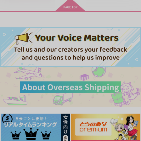
LIMITLESS(初回限定盤)/蒼井
スボス女王は民の為に尽くし
翔太
ます。Season2
忠犬部下とツンデレ少尉 2
じょうずに我慢できるまで
体感予報 2
青と碧 2
MAMORU MIYANO ASIA LIV
E TOUR 2025-2026 ～VACATI
黄泉のツガイ
ONING!～/宮野真守
きみは最愛のステラ 上下巻
ミルクなきみとビターな彼 2
「40までにしたい10のこと2」
愛とかいろいろあるところ
あなたは俺の運命でしょ！！
ドラマCD特装盤 (マンガ小冊
アイドルマスター SideM
子セット)