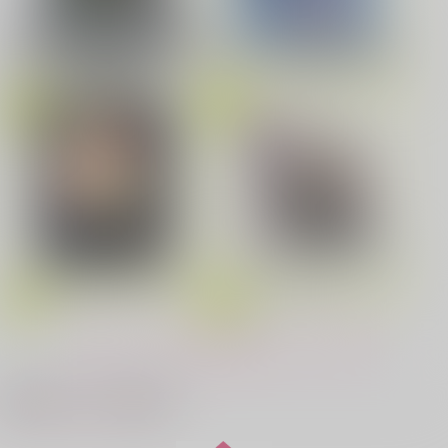
劇場版「鬼滅の刃」無限城編
花金ラブアクシデント!
絶対ど～しても楽していきたいっ!
第一章 猗窩座再来(完全生産限
Fate/Grand Order Original S
定版) (アクリルスタッキングB
oundtrack VIII(初回仕様限定
OX付限定版)
盤)
鬼上司・獄寺さんは暴かれたい。 6
恋してくれるな、マイバディ
ドラマCD「甘くて熱くて息も
みなと商事コインランドリー 7
光が死んだ夏 9
春夏秋冬代行者 春の舞
できない 4」
もっと見る！
夜明けの唄 7
ふたりのけもの 2
最近チェックした作品
悲劇の元凶となる最強外道ラ