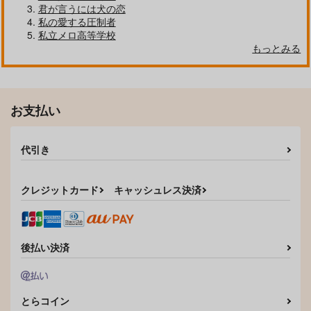
君が言うには犬の恋
私の愛する圧制者
私立メロ高等学校
もっとみる
クールぶり男子と激重男子 1
恋のふりして君を呼ぶ
お支払い
代引き
自分しか知らない彼氏の一面 1
明日もきみに会いに行く 2
クレジットカード
キャッシュレス決済
平野と鍵浦 7
せんせいの金曜日
後払い決済
とらコイン
そんなに言うなら抱いてやる
ファミレス行こ。 下