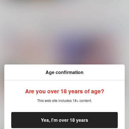
カート
カート
カート
もっと見る！
No.7
コミック・ラノベ・雑誌オススメ
書籍TOP(全年
(全年齢に飛びます)
齢)
今日のランキングベスト100
ハイド・アンド・シーク
Age confirmation
正規分布の外側
九十九
Are you over 18 years of age?
630
円
専売
（税込）
ブルースカイコンプレックス 11（特
灰色と赤
This web site includes 18+ content.
装版・通常版）
鬼滅の刃
不死川実弥×不死川玄弥
もっと見る！
Yes, I'm over 18 years
サンプル