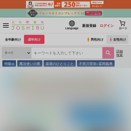
新規登録
ログイン
Language
カート
全年齢向け
成年向け
男性向け
女性向け
詳細
検索
特級α
魔法使いの夜
薬屋のひとりごと
不死川実弥×冨岡義勇