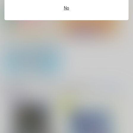
ホビーオススメ
ホビーTOP(全年齢)
(全年齢に飛びます)
カート
No
灯台守とかもめの子 3
ヤリチン☆ビッチ部 7
缶バッジ・アクリルバッジ・レザー
『フィギュア』Pick UP！
バッジ
俺の可愛い弟は 2
変態ストーカーに狙われてます 5
アクリル系グッズ PickUp！
バイトの宮川君は店長が好き 2
腐男子も歩けば恋に沼る
音楽・映像・ゲームオススメ
音楽/映像/ゲーム
(全年齢に飛びます)
TOPへ(全年齢)
出来損ないのラブソング Riff
兎太と烏堂