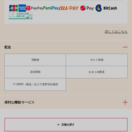
詳しくはこちら
オレはお前に推されたい!!
隠れ狼と流され子羊
配送
宅配便
ポスト投函
夫を味方にする方法 5
甘くて熱くて息もできない 4
店頭受取
おまとめ配送
11,000円（税込）以上で送料当社負担
北山くんと南谷くん －お付き合い1
ふたりよがりなメルティチャーム 1
便利な機能/サービス
年目－&西湖くんと東川くん 1
店舗を探す