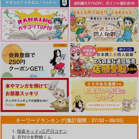
やらしく躾けて愛してあげる－Dom
最狂ヤンキーが僕だけに夢中な
／Subユニバース－２
件！？
うたの☆プリンスさまっ♪HE
★VENSドラマCD「BLACK G
ARDEN-memento-」
cloud nine(古川 慎盤)/古川慎
なんかもうあーあって感じ。2 特装
僕の愛しいよなさん
版
エンドロールは地獄まで 2
嘘つきなキスで今日もバイバイ
キーワードランキング(集計期間：07/30～08/05)
怪盗キッド×江戸川コナン
好きとおかえり
25時、赤坂で 6
月刊少女野崎くん