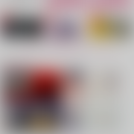
No.4
No.5
No.6
もっと見る！
注目コンテンツ
VANGUARD
逢瀬の続きは蕎麦屋の
告白
二階
バッキンガム
ガヤ
LASTEDEN
1,257
1,415
円
専売
円
専売
（税込）
（税込）
787
円
専売
（税込）
原神
ローエン
ひゃくえむ。
鬼滅の刃
小宮×トガシ
冨岡義勇×胡蝶しのぶ
サンプル
サンプル
サンプル