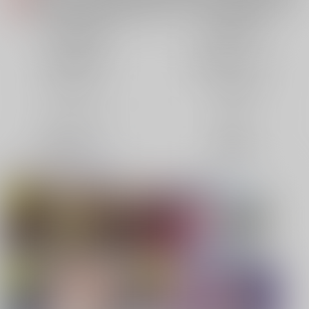
各種おまとめお荷物の発送状況につきまして（2026.08.06 掲載）
重要
【2026/5/7より】再販投票システム・アップデートのお知らせ（2026.05.07 掲載）
重要
同人誌(全年齢)
同人誌(成年)
【2026/4/1より】とらのあなプレミアム、新支払い方法＆新プラン導入のお知らせ（2026.03.09 掲載）
重要
同人特集(Vtuber)
同人特集(オリジナル)
おまとめサイクル「定期便(月2)」一般会員様の利用再開のお知らせ（2026.02.05 掲載）
重要
「とらのあな×駿河屋日本橋乙女同人誌館」通販店頭受取サービス開始のお知らせ（2026.01.05 更新｜2025.12.30 掲載）
重要
同人アイテム
ボドゲ特集
【2025/12/1より】「通販ポイント⇒とらコイン変換キャンペーン」終了のお知らせ（2025.11.21 掲載）
重要
個人情報保護方針の改定について（2025.09.19 更新｜2025.08.01 掲載）
重要
コミック・ラノベ
ホビー
ポイント付与・管理体制改定のお知らせ（2024.11.20 掲載）
重要
映像/音楽/ゲーム
電子書籍
全てのお知らせを見る
同人オススメ
同人TOP
【刀剣乱舞】
【TYPE-MOON】新刊特集