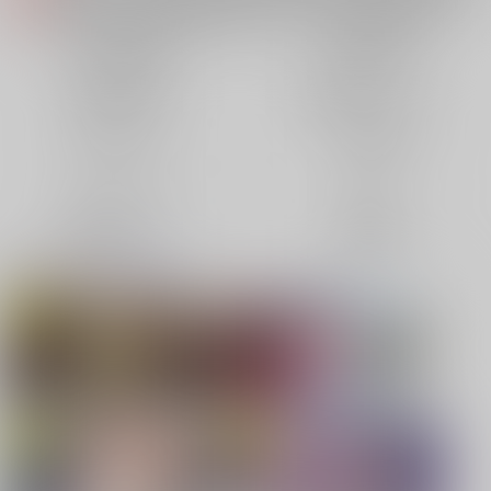
各種おまとめお荷物の発送状況につきまして（2026.08.06 掲載）
重要
【2026/5/7より】再販投票システム・アップデートのお知らせ（2026.05.07 掲載）
重要
同人誌(全年齢)
同人誌(成年)
【2026/4/1より】とらのあなプレミアム、新支払い方法＆新プラン導入のお知らせ（2026.03.09 掲載）
重要
同人特集(Vtuber)
同人特集(オリジナル)
おまとめサイクル「定期便(月2)」一般会員様の利用再開のお知らせ（2026.02.05 掲載）
重要
「とらのあな×駿河屋日本橋乙女同人誌館」通販店頭受取サービス開始のお知らせ（2026.01.05 更新｜2025.12.30 掲載）
重要
同人アイテム
ボドゲ特集
【2025/12/1より】「通販ポイント⇒とらコイン変換キャンペーン」終了のお知らせ（2025.11.21 掲載）
重要
個人情報保護方針の改定について（2025.09.19 更新｜2025.08.01 掲載）
重要
コミック・ラノベ
ホビー
ポイント付与・管理体制改定のお知らせ（2024.11.20 掲載）
重要
映像/音楽/ゲーム
電子書籍
全てのお知らせを見る
同人オススメ
同人TOP
【刀剣乱舞】
【TYPE-MOON】新刊特集