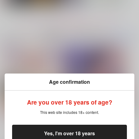
再販希望
再販希望
カート
もっと見る！
No.7
No.8
No.8
コミック・ラノベ・雑誌オススメ
書籍TOP(全年
(全年齢に飛びます)
齢)
今日のランキングベスト100
ハイド・アンド・シーク
Age confirmation
オレのキョウヤがナマ
スープサンドイッチ
母なる船長
Are you over 18 years of age?
イキや！
炎上生活
なんちゃって語録
めん類
1,572
1,100
This web site includes 18+ content.
円
専売
円
（税込）
（税込）
ブルースカイコンプレックス 11（特
灰色と赤
944
円
専売
（税込）
装版・通常版）
銀河特急ミルキー☆サブウェイ
Fate/Grand Order
その他
マックス×カート
イアソン
藤丸立香
キョウヤ×カラスバ
Yes, I'm over 18 years
もっと見る！