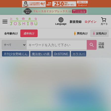
新規登録
ログイン
Language
カート
全年齢向け
成年向け
男性向け
女性向け
詳細
検索
月刊少女野崎くん
魔法使いの夜
Dr.STONE
カラスバ