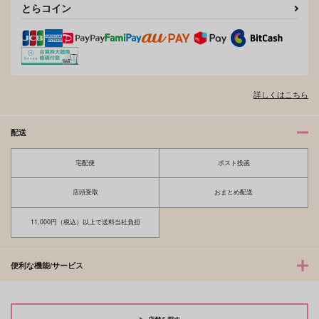
とらコイン
そんなに言うなら抱いてやる
ファミレス行こ。 下
詳しくはこちら
オレはお前に推されたい!!
隠れ狼と流され子羊
配送
宅配便
ポスト投函
夫を味方にする方法 5
甘くて熱くて息もできない 4
店頭受取
おまとめ配送
11,000円（税込）以上で送料当社負担
北山くんと南谷くん －お付き合い1
ふたりよがりなメルティチャーム 1
便利な機能/サービス
年目－&西湖くんと東川くん 1