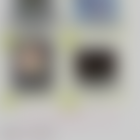
ゲゲ郎×水木
サンプル
劇場版「鬼滅の刃」無限城編
花金ラブアクシデント!
絶対ど～しても楽していきたいっ!
第一章 猗窩座再来(完全生産限
Fate/Grand Order Original S
カート
定版) (アクリルスタッキングB
oundtrack VIII(初回仕様限定
OX付限定版)
盤)
鬼上司・獄寺さんは暴かれたい。 6
恋してくれるな、マイバディ
LIMITLESS(初回限定盤)/蒼井
みなと商事コインランドリー 7
光が死んだ夏 9
春夏秋冬代行者 春の舞
翔太
もっと見る！
夜明けの唄 7
ふたりのけもの 2
最近チェックした作品