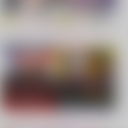
【原神】
【鬼滅の刃】
もっと見る！
同人ジャンル
ジャンル一覧
【鬼滅の刃】
【僕のヒーローアカデミア】
【鬼滅の刃】
【プロジェクトセカイ】
【Dr.STONE】
【鬼滅の刃】
もっと見る！