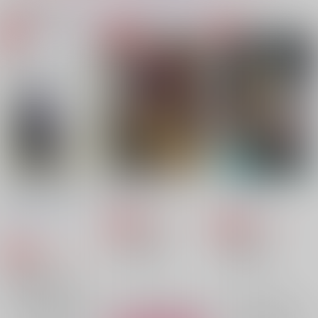
同人ランキング
ランキングポータルはコチラ！
No.1
No.2
No.3
【Dr.STONE】
【Dr.STONE】
【呪術廻戦】
【落第忍者乱太郎】
12年と16日差の君と
通信簿 二学期
カッコウの巣
僕
【僕のヒーローアカデミア】
【僕のヒーローアカデミア】
日の出
グルメクラブ
木に夏と書いてエノ
787
913
円
専売
円
専売
（税込）
（税込）
キ。
落第忍者乱太郎
呪術廻戦
1,100
円
専売
（税込）
オールキャラ
五条悟×夏油傑
鬼滅の刃
冨岡義勇×胡蝶しのぶ
サンプル
サンプル
サンプル