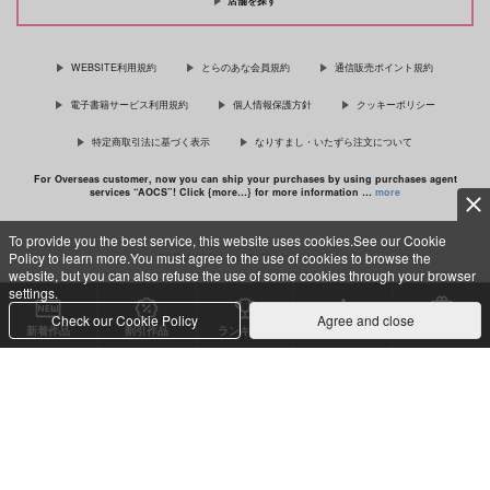
店舗を探す
佐々木と宮野 11
理想的恋愛の条件 4 特装版
WEBSITE利用規約
とらのあな会員規約
通信販売ポイント規約
電子書籍サービス利用規約
個人情報保護方針
クッキーポリシー
特定商取引法に基づく表示
なりすまし・いたずら注文について
最終電車 second time
For Overseas customer, now you can ship your purchases by using purchases agent
services “AOCS”! Click {more…} for more information …
more
To provide you the best service, this website uses cookies.See our Cookie
Policy to learn more.You must agree to the use of cookies to browse the
c TORANOANA Inc, All Rights Reserved.
website, but you can also refuse the use of some cookies through your browser
settings.
Check our Cookie Policy
Agree and close
新着作品
割引作品
ランキング
専売同人
特典付き