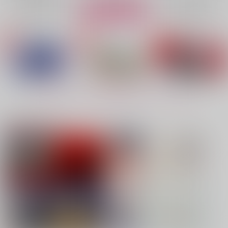
再販希望
再販希望
カート
No.4
No.5
No.5
もっと見る！
注目コンテンツ
お前ら、さっさと付き
嘱託の成田さん2
契りあい（再販）
合っちゃえよ
体温
レジ横
からかん
ぶり大根おかわり
715
1,257
円
専売
円
専売
（税込）
（税込）
1,572
円
専売
（税込）
カラオケ行こ!
呪術廻戦
鬼滅の刃
成田狂児×岡聡実
五条悟×夏油傑
冨岡義勇×胡蝶しのぶ
サンプル
サンプル
サンプル