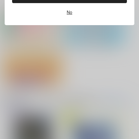
サンプル
サンプル
サンプル
ホビーオススメ
ホビーTOP(全年齢)
(全年齢に飛びます)
No
カート
カート
カート
灯台守とかもめの子 3
ヤリチン☆ビッチ部 7
No.10
缶バッジ・アクリルバッジ・レザー
アクリル系グッズ PickUp！
バッジ
俺の可愛い弟は 2
変態ストーカーに狙われてます 5
『フィギュア』Pick UP！
バイトの宮川君は店長が好き 2
腐男子も歩けば恋に沼る
音楽・映像・ゲームオススメ
父水ハート喘ぎ小説ア
音楽/映像/ゲーム
(全年齢に飛びます)
ンソロジー「愛さえあ
TOPへ(全年齢)
ればいい！」
明かし夜
楽園茶寮書
房
出来損ないのラブソング Riff
兎太と烏堂
6,287
円
専売
（税込）
ゲゲゲの鬼太郎