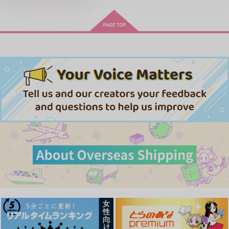
「40までにしたい10のこと2」
ドラマCD「甘くて熱くて息も
ドラマCD特装盤 (マンガ小冊
できない 4」
子セット)
忠犬部下とツンデレ少尉 2
じょうずに我慢できるまで
体感予報 2
青と碧 2
悲劇の元凶となる最強外道ラ
スボス女王は民の為に尽くし
黄泉のツガイ
ます。Season2
きみは最愛のステラ 上下巻
ミルクなきみとビターな彼 2
MAMORU MIYANO ASIA LIV
愛とかいろいろあるところ
あなたは俺の運命でしょ！！
E TOUR 2025-2026 ～VACATI