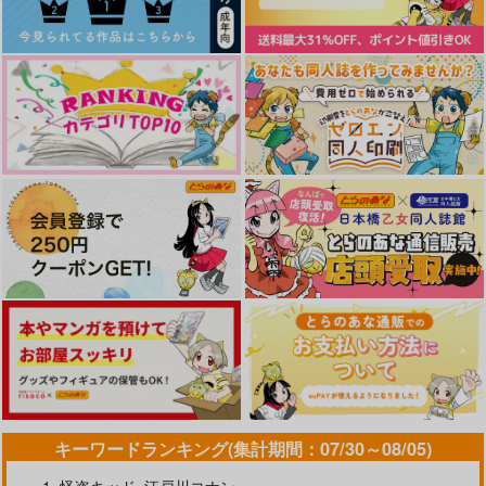
ONING!～/宮野真守
アイドルマスター SideM
やらしく躾けて愛してあげる－Dom
最狂ヤンキーが僕だけに夢中な
／Subユニバース－２
件！？
うたの☆プリンスさまっ♪HE
★VENSドラマCD「BLACK G
cloud nine(古川 慎盤)/古川慎
ARDEN-memento-」
なんかもうあーあって感じ。2 特装
僕の愛しいよなさん
版
エンドロールは地獄まで 2
嘘つきなキスで今日もバイバイ
キーワードランキング(集計期間：07/30～08/05)