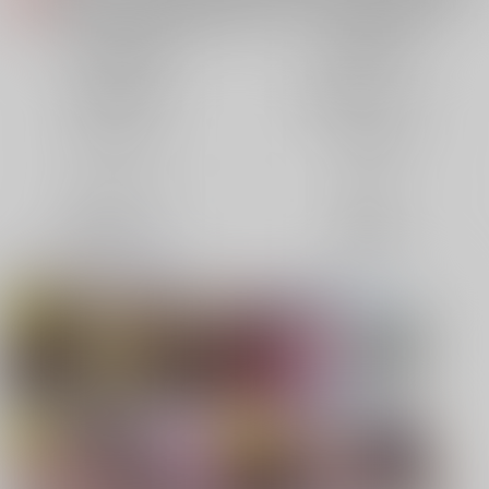
各種おまとめお荷物の発送状況につきまして（2026.08.06 掲載）
重要
【2026/5/7より】再販投票システム・アップデートのお知らせ（2026.05.07 掲載）
重要
同人誌(全年齢)
同人誌(成年)
【2026/4/1より】とらのあなプレミアム、新支払い方法＆新プラン導入のお知らせ（2026.03.09 掲載）
重要
同人特集(Vtuber)
同人特集(オリジナル)
おまとめサイクル「定期便(月2)」一般会員様の利用再開のお知らせ（2026.02.05 掲載）
重要
「とらのあな×駿河屋日本橋乙女同人誌館」通販店頭受取サービス開始のお知らせ（2026.01.05 更新｜2025.12.30 掲載）
重要
同人アイテム
ボドゲ特集
【2025/12/1より】「通販ポイント⇒とらコイン変換キャンペーン」終了のお知らせ（2025.11.21 掲載）
重要
個人情報保護方針の改定について（2025.09.19 更新｜2025.08.01 掲載）
重要
コミック・ラノベ
ホビー
ポイント付与・管理体制改定のお知らせ（2024.11.20 掲載）
重要
映像/音楽/ゲーム
電子書籍
全てのお知らせを見る
同人オススメ
同人TOP
【刀剣乱舞】
【TYPE-MOON】新刊特集