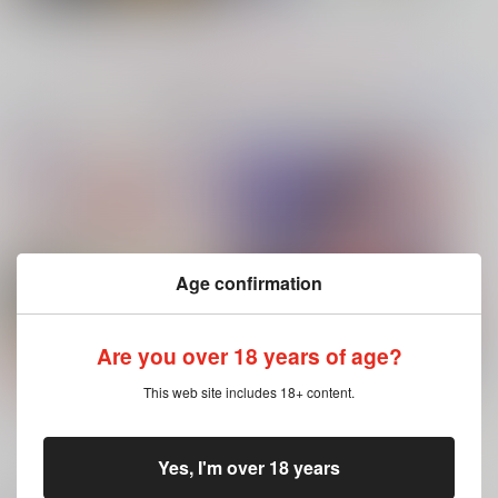
再販希望
カート
カート
もっと見る！
No.7
No.8
No.9
コミック・ラノベ・雑誌オススメ
書籍TOP(全年
(全年齢に飛びます)
齢)
今日のランキングベスト100
ハイド・アンド・シーク
Age confirmation
鬼殺隊怪喜譚ー再録集
I‘m crazy for you！
That Day
５ー
ヒラメ筋
十針
Are you over 18 years of age?
週末
440
1,257
円
専売
円
専売
（税込）
（税込）
1,866
円
専売
（税込）
ブルースカイコンプレックス 11（特
灰色と赤
This web site includes 18+ content.
オリジナル
その他
装版・通常版）
オールキャラ
鬼滅の刃
キョウヤ×カラスバ
サンプル
サンプル
サンプル
もっと見る！
Yes, I'm over 18 years
再販希望
カート
カート