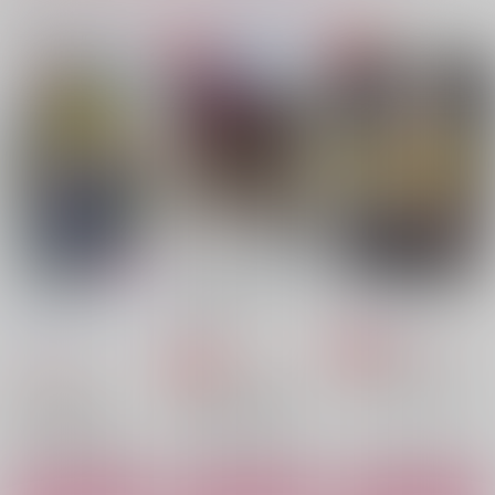
同人ランキング
ランキングポータルはコチラ！
No.1
No.2
No.3
【Dr.STONE】
【鬼滅の刃】
【Dr.STONE】
【Dr.STONE】
もしも新選組
てちてちとよちよちと
Lion's Den【後編】
ヨボヨボ。
【呪術廻戦】
【落第忍者乱太郎】
斎藤一の本を出すサー
PARABOLA
SK'S
クル
944
円
専売
（税込）
787
円
専売
1,572
（税込）
円
崩壊：スターレイル
（税込）
鬼滅の刃
冨岡義勇
ファイノン×モーディス
Fate/Grand Order
嘴平伊之助
寛三郎
斎藤一
新選組
サンプル
サンプル
サンプル