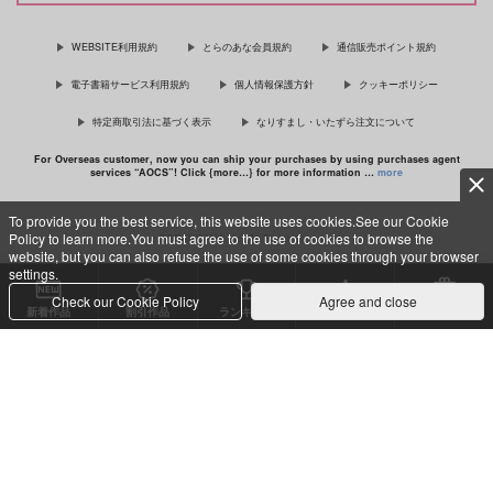
佐々木と宮野 11
理想的恋愛の条件 4 特装版
WEBSITE利用規約
とらのあな会員規約
通信販売ポイント規約
電子書籍サービス利用規約
個人情報保護方針
クッキーポリシー
特定商取引法に基づく表示
なりすまし・いたずら注文について
最終電車 second time
For Overseas customer, now you can ship your purchases by using purchases agent
services “AOCS”! Click {more…} for more information …
more
To provide you the best service, this website uses cookies.See our Cookie
Policy to learn more.You must agree to the use of cookies to browse the
c TORANOANA Inc, All Rights Reserved.
website, but you can also refuse the use of some cookies through your browser
settings.
Check our Cookie Policy
Agree and close
新着作品
割引作品
ランキング
専売同人
特典付き