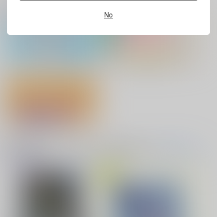
ホビーオススメ
ホビーTOP(全年齢)
(全年齢に飛びます)
No
灯台守とかもめの子 3
ヤリチン☆ビッチ部 7
No.10
アクリル系グッズ PickUp！
缶バッジ・アクリルバッジ・レザー
バッジ
俺の可愛い弟は 2
変態ストーカーに狙われてます 5
『フィギュア』Pick UP！
バイトの宮川君は店長が好き 2
腐男子も歩けば恋に沼る
耽溺
ワサビナ
音楽・映像・ゲームオススメ
音楽/映像/ゲーム
(全年齢に飛びます)
TOPへ(全年齢)
787
円
（税込）
Fate/Grand Order
ジョン×リチャード
出来損ないのラブソング Riff
兎太と烏堂
サンプル
カート