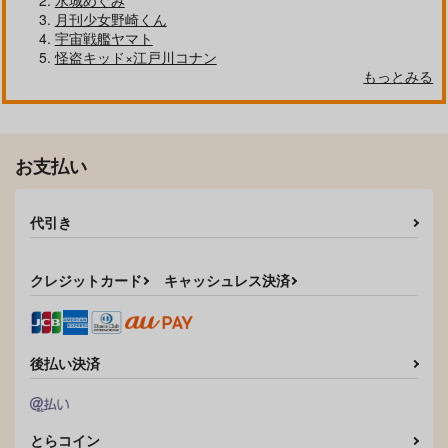
水城めぐみ
月刊少女野崎くん
宇宙戦艦ヤマト
怪盗キッド×江戸川コナン
もっとみる
クールぶり男子と激重男子 1
恋のふりして君を呼ぶ
お支払い
代引き
自分しか知らない彼氏の一面 1
明日もきみに会いに行く 2
クレジットカード
キャッシュレス決済
平野と鍵浦 7
せんせいの金曜日
後払い決済
とらコイン