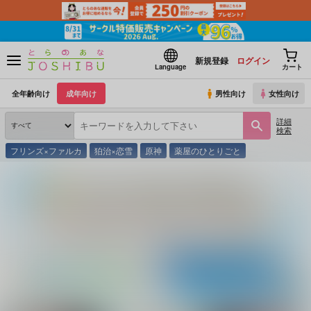
新規登録
ログイン
Language
カート
全年齢向け
成年向け
男性向け
女性向け
詳細
検索
フリンズ×ファルカ
狛治×恋雪
原神
薬屋のひとりごと