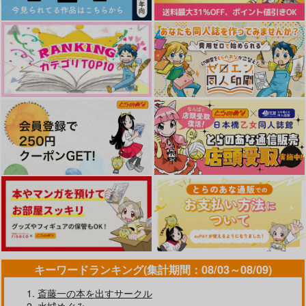
やらしく躾けて愛してあげる－Dom
最狂ヤンキーが僕だけに夢中な
／Subユニバース－２
件！？
ドラマCD「甘くて熱くて息も
cloud nine(古川 慎盤)/古川慎
できない 4」
なんかもうあーあって感じ。2 特装
僕の愛しいよなさん
版
エンドロールは地獄まで 2
嘘つきなキスで今日もバイバイ
キーワードランキング(集計期間：08/03～08/09)
斎藤一の本を出すサークル
好きとおかえり
25時、赤坂で 6