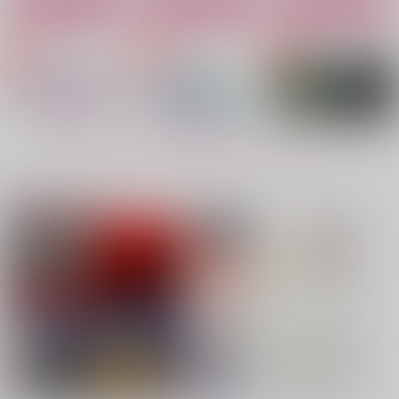
カート
カート
カート
No.4
No.5
No.6
もっと見る！
注目コンテンツ
闇夜の歩き方(後編)
sngy web log
桜蕾 弐ノ幕
融点
床下に強心臓
小花日和
2,200
472
1,980
円
円
専売
専売
円
専売
（税込）
（税込）
（税込）
鬼滅の刃
鬼滅の刃
鬼滅の刃
冨岡義勇×竈門炭治郎
不死川実弥×冨岡義勇
不死川実弥×冨岡義勇
サンプル
サンプル
サンプル