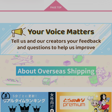
「40までにしたい10のこと2」
うたの☆プリンスさまっ♪HE
ドラマCD特装盤 (マンガ小冊
★VENSドラマCD「BLACK G
子セット)
ARDEN-memento-」
忠犬部下とツンデレ少尉 2
じょうずに我慢できるまで
体感予報 2
青と碧 2
悲劇の元凶となる最強外道ラ
スボス女王は民の為に尽くし
アイドルマスター SideM
ます。Season2
きみは最愛のステラ 上下巻
ミルクなきみとビターな彼 2
MAMORU MIYANO ASIA LIV
愛とかいろいろあるところ
あなたは俺の運命でしょ！！
E TOUR 2025-2026 ～VACATI
ONING!～/宮野真守
春夏秋冬代行者 春の舞