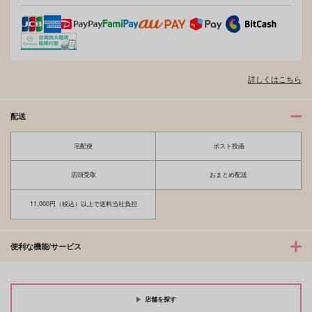
そんなに言うなら抱いてやる
ファミレス行こ。 下
詳しくはこちら
オレはお前に推されたい!!
隠れ狼と流され子羊
配送
宅配便
ポスト投函
夫を味方にする方法 5
甘くて熱くて息もできない 4
店頭受取
おまとめ配送
11,000円（税込）以上で送料当社負担
北山くんと南谷くん －お付き合い1
ふたりよがりなメルティチャーム 1
便利な機能/サービス
年目－&西湖くんと東川くん 1
店舗を探す