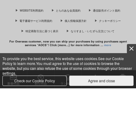
最終電車 second time
推しカプの攻に攻められる俺の話
WEBSITE利用規約
とらのあな会員規約
通信販売ポイント規約
電子書籍サービス利用規約
個人情報保護方針
クッキーポリシー
特定商取引法に基づく表示
なりすまし・いたずら注文について
「ギヴンイラスト集 2」＆「ギヴン
イラスト集 モノクロSIDE 2」
For Overseas customer, now you can ship your purchases by using purchases agent
services “AOCS”! Click {more…} for more information …
more
To provide you the best service, this website uses cookies.See our Cookie
Policy to learn more.You must agree to the use of cookies to browse the
c TORANOANA Inc, All Rights Reserved.
website, but you can also refuse the use of some cookies through your browser
settings.
Check our Cookie Policy
Agree and close
新着作品
割引作品
ランキング
専売同人
特典付き