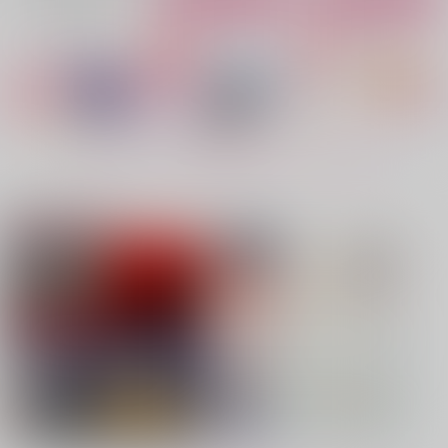
No.4
No.5
No.6
もっと見る！
注目コンテンツ
花よ蝶よ、狼よ
花降る頃まであとすこ
秘密の夜と胸の花
し
waterfront
亀乃綴リ屋
Rainy dot.
787
660
円
円
専売
（税込）
（税込）
629
円
専売
（税込）
原神
鬼滅の刃
鬼滅の刃
ファルカ×フリンズ
冨岡義勇×竈門炭治郎
冨岡義勇×胡蝶しのぶ
サンプル
サンプル
サンプル