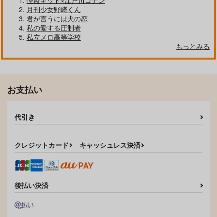
怪盗キッド×江戸川コナン
好きとおかえり
25時、赤坂で 6
月刊少女野崎くん
君が言うには犬の恋
私の愛する圧制者
私立メロ高等学校
もっとみる
クールぶり男子と激重男子 1
恋のふりして君を呼ぶ
お支払い
代引き
自分しか知らない彼氏の一面 1
明日もきみに会いに行く 2
クレジットカード
キャッシュレス決済
平野と鍵浦 7
せんせいの金曜日
後払い決済