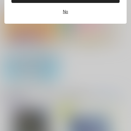
サンプル
サンプル
サンプル
ホビーオススメ
ホビーTOP(全年齢)
(全年齢に飛びます)
No
再販希望
カート
カート
灯台守とかもめの子 3
ヤリチン☆ビッチ部 7
No.10
『フィギュア』Pick UP！
缶バッジ・アクリルバッジ・レザー
バッジ
俺の可愛い弟は 2
変態ストーカーに狙われてます 5
アクリル系グッズ PickUp！
バイトの宮川君は店長が好き 2
腐男子も歩けば恋に沼る
音楽・映像・ゲームオススメ
父水ハート喘ぎ小説ア
音楽/映像/ゲーム
(全年齢に飛びます)
ンソロジー「愛さえあ
TOPへ(全年齢)
ればいい！」
明かし夜
楽園茶寮書
房
出来損ないのラブソング Riff
兎太と烏堂
6,287
円
専売
（税込）
ゲゲゲの鬼太郎