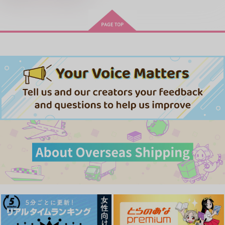
「40までにしたい10のこと2」
ドラマCD特装盤 (マンガ小冊
春夏秋冬代行者 春の舞
子セット)
忠犬部下とツンデレ少尉 2
じょうずに我慢できるまで
体感予報 2
青と碧 2
悲劇の元凶となる最強外道ラ
スボス女王は民の為に尽くし
cloud nine(古川 慎盤)/古川慎
ます。Season2
きみは最愛のステラ 上下巻
ミルクなきみとビターな彼 2
MAMORU MIYANO ASIA LIV
うたの☆プリンスさまっ♪HE
愛とかいろいろあるところ
あなたは俺の運命でしょ！！
E TOUR 2025-2026 ～VACATI
★VENSドラマCD「BLACK G