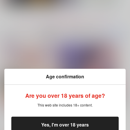
再販希望
再販希望
カート
もっと見る！
No.7
No.8
No.8
コミック・ラノベ・雑誌オススメ
書籍TOP(全年
(全年齢に飛びます)
齢)
今日のランキングベスト100
ハイド・アンド・シーク
Age confirmation
オレのキョウヤがナマ
スープサンドイッチ
母なる船長
Are you over 18 years of age?
イキや！
炎上生活
なんちゃって語録
めん類
1,572
1,100
This web site includes 18+ content.
円
専売
円
（税込）
（税込）
ブルースカイコンプレックス 11（特
灰色と赤
944
円
専売
（税込）
装版・通常版）
銀河特急ミルキー☆サブウェイ
Fate/Grand Order
その他
マックス×カート
イアソン
藤丸立香
キョウヤ×カラスバ
Yes, I'm over 18 years
もっと見る！