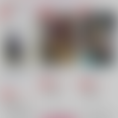
同人ランキング
ランキングポータルはコチラ！
No.1
No.2
No.3
【Dr.STONE】
【Dr.STONE】
【呪術廻戦】
【落第忍者乱太郎】
12年と16日差の君と
通信簿 二学期
カッコウの巣
僕
【僕のヒーローアカデミア】
【僕のヒーローアカデミア】
日の出
グルメクラブ
木に夏と書いてエノ
787
913
円
専売
円
専売
（税込）
（税込）
キ。
落第忍者乱太郎
呪術廻戦
1,100
円
専売
（税込）
オールキャラ
五条悟×夏油傑
鬼滅の刃
冨岡義勇×胡蝶しのぶ
サンプル
サンプル
サンプル