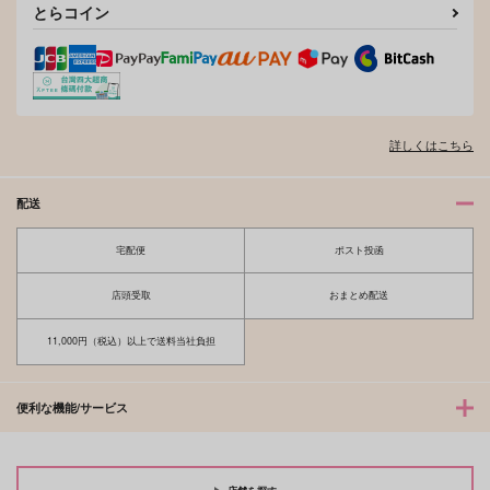
とらコイン
そんなに言うなら抱いてやる
ファミレス行こ。 下
詳しくはこちら
オレはお前に推されたい!!
隠れ狼と流され子羊
配送
宅配便
ポスト投函
夫を味方にする方法 5
甘くて熱くて息もできない 4
店頭受取
おまとめ配送
11,000円（税込）以上で送料当社負担
北山くんと南谷くん －お付き合い1
ふたりよがりなメルティチャーム 1
便利な機能/サービス
年目－&西湖くんと東川くん 1