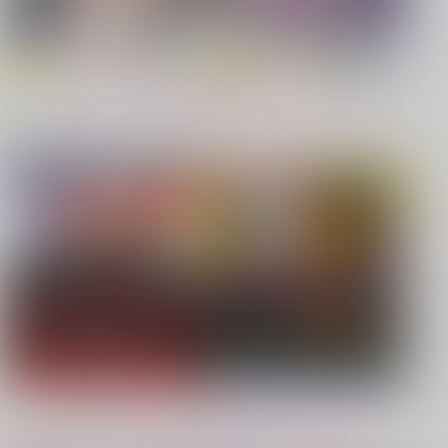
【原神】
【鬼滅の刃】
もっと見る！
同人ジャンル
ジャンル一覧
【鬼滅の刃】
【僕のヒーローアカデミア】
【鬼滅の刃】
【プロジェクトセカイ】
【Dr.STONE】
【鬼滅の刃】
もっと見る！