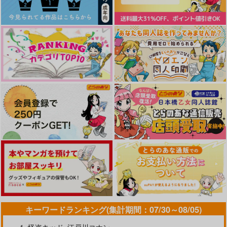
ONING!～/宮野真守
ARDEN-memento-」
やらしく躾けて愛してあげる－Dom
最狂ヤンキーが僕だけに夢中な
／Subユニバース－２
件！？
LIMITLESS(初回限定盤)/蒼井
アイドルマスター SideM
翔太
なんかもうあーあって感じ。2 特装
僕の愛しいよなさん
版
エンドロールは地獄まで 2
嘘つきなキスで今日もバイバイ
キーワードランキング(集計期間：07/30～08/05)