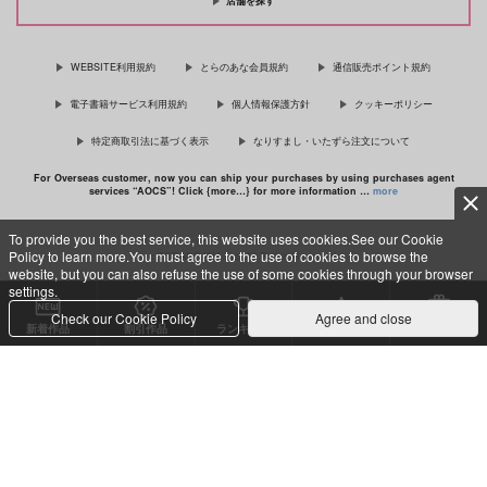
店舗を探す
佐々木と宮野 11
理想的恋愛の条件 4 特装版
WEBSITE利用規約
とらのあな会員規約
通信販売ポイント規約
電子書籍サービス利用規約
個人情報保護方針
クッキーポリシー
特定商取引法に基づく表示
なりすまし・いたずら注文について
最終電車 second time
For Overseas customer, now you can ship your purchases by using purchases agent
services “AOCS”! Click {more…} for more information …
more
To provide you the best service, this website uses cookies.See our Cookie
Policy to learn more.You must agree to the use of cookies to browse the
c TORANOANA Inc, All Rights Reserved.
website, but you can also refuse the use of some cookies through your browser
settings.
Check our Cookie Policy
Agree and close
新着作品
割引作品
ランキング
専売同人
特典付き