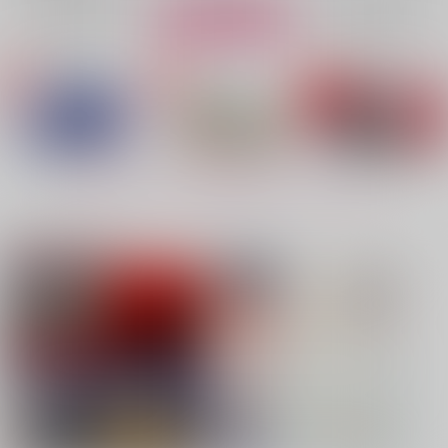
再販希望
再販希望
カート
No.4
No.5
No.5
もっと見る！
注目コンテンツ
お前ら、さっさと付き
嘱託の成田さん2
契りあい（再販）
合っちゃえよ
体温
レジ横
からかん
ぶり大根おかわり
715
1,257
円
専売
円
専売
（税込）
（税込）
1,572
円
専売
（税込）
カラオケ行こ!
呪術廻戦
鬼滅の刃
成田狂児×岡聡実
五条悟×夏油傑
冨岡義勇×胡蝶しのぶ
サンプル
サンプル
サンプル