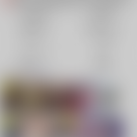
各種おまとめお荷物の発送状況につきまして（2026.08.06 掲載）
重要
【2026/5/7より】再販投票システム・アップデートのお知らせ（2026.05.07 掲載）
重要
同人誌(全年齢)
同人誌(成年)
【2026/4/1より】とらのあなプレミアム、新支払い方法＆新プラン導入のお知らせ（2026.03.09 掲載）
重要
同人特集(Vtuber)
同人特集(オリジナル)
おまとめサイクル「定期便(月2)」一般会員様の利用再開のお知らせ（2026.02.05 掲載）
重要
「とらのあな×駿河屋日本橋乙女同人誌館」通販店頭受取サービス開始のお知らせ（2026.01.05 更新｜2025.12.30 掲載）
重要
同人アイテム
ボドゲ特集
【2025/12/1より】「通販ポイント⇒とらコイン変換キャンペーン」終了のお知らせ（2025.11.21 掲載）
重要
個人情報保護方針の改定について（2025.09.19 更新｜2025.08.01 掲載）
重要
コミック・ラノベ
ホビー
ポイント付与・管理体制改定のお知らせ（2024.11.20 掲載）
重要
映像/音楽/ゲーム
電子書籍
全てのお知らせを見る
同人オススメ
同人TOP
【刀剣乱舞】
【TYPE-MOON】新刊特集