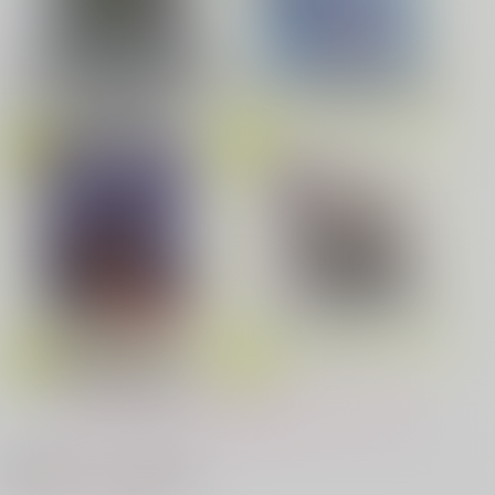
ゲゲ郎×水木
サンプル
劇場版「鬼滅の刃」無限城編
花金ラブアクシデント!
絶対ど～しても楽していきたいっ!
第一章 猗窩座再来(完全生産限
Fate/Grand Order Original S
カート
定版) (アクリルスタッキングB
oundtrack VIII(初回仕様限定
OX付限定版)
盤)
鬼上司・獄寺さんは暴かれたい。 6
恋してくれるな、マイバディ
ドラマCD「甘くて熱くて息も
みなと商事コインランドリー 7
光が死んだ夏 9
黄泉のツガイ
できない 4」
もっと見る！
夜明けの唄 7
ふたりのけもの 2
最近チェックした作品