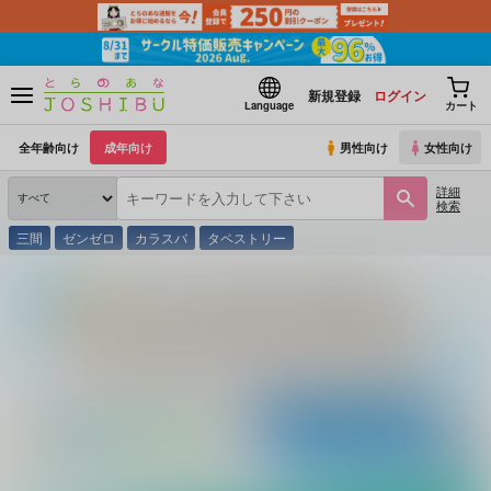
新規登録
ログイン
Language
カート
全年齢向け
成年向け
男性向け
女性向け
詳細
検索
三間
ゼンゼロ
カラスバ
タペストリー