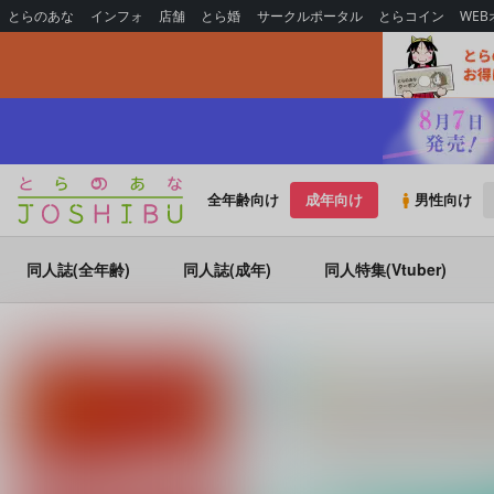
とらのあな
インフォ
店舗
とら婚
サークルポータル
とらコイン
WE
全年齢向け
成年向け
男性向け
同人誌(全年齢)
同人誌(成年)
同人特集(Vtuber)