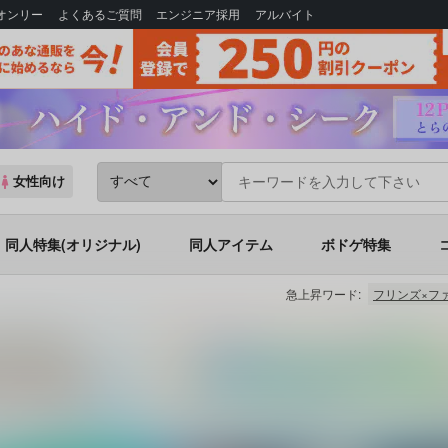
Bオンリー
よくあるご質問
エンジニア採用
アルバイト
女性向け
同人特集(オリジナル)
同人アイテム
ボドゲ特集
急上昇ワード:
フリンズ×フ