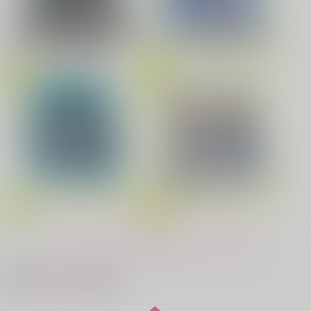
劇場版「鬼滅の刃」無限城編
花金ラブアクシデント!
絶対ど～しても楽していきたいっ!
第一章 猗窩座再来(完全生産限
Fate/Grand Order Original S
定版) (アクリルスタッキングB
oundtrack VIII(初回仕様限定
OX付限定版)
盤)
鬼上司・獄寺さんは暴かれたい。 6
恋してくれるな、マイバディ
うたの☆プリンスさまっ♪HE
★VENSドラマCD「BLACK G
みなと商事コインランドリー 7
光が死んだ夏 9
アイドルマスター SideM
ARDEN-memento-」
もっと見る！
夜明けの唄 7
ふたりのけもの 2
最近チェックした作品