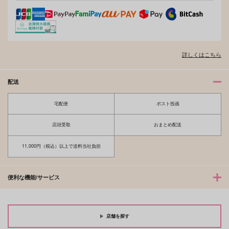
詳しくはこちら
オレはお前に推されたい!!
隠れ狼と流され子羊
配送
宅配便
ポスト投函
夫を味方にする方法 5
甘くて熱くて息もできない 4
店頭受取
おまとめ配送
11,000円（税込）以上で送料当社負担
北山くんと南谷くん －お付き合い1
ふたりよがりなメルティチャーム 1
便利な機能/サービス
年目－&西湖くんと東川くん 1
店舗を探す