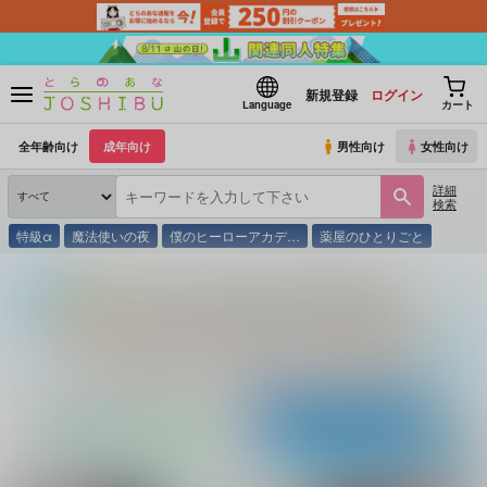
新規登録
ログイン
Language
カート
全年齢向け
成年向け
男性向け
女性向け
詳細
検索
特級α
魔法使いの夜
僕のヒーローアカデ…
薬屋のひとりごと