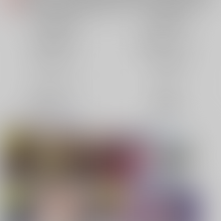
各種おまとめお荷物の発送状況につきまして（2026.08.06 掲載）
重要
【2026/5/7より】再販投票システム・アップデートのお知らせ（2026.05.07 掲載）
重要
同人誌(全年齢)
同人誌(成年)
【2026/4/1より】とらのあなプレミアム、新支払い方法＆新プラン導入のお知らせ（2026.03.09 掲載）
重要
同人特集(Vtuber)
同人特集(オリジナル)
おまとめサイクル「定期便(月2)」一般会員様の利用再開のお知らせ（2026.02.05 掲載）
重要
「とらのあな×駿河屋日本橋乙女同人誌館」通販店頭受取サービス開始のお知らせ（2026.01.05 更新｜2025.12.30 掲載）
重要
同人アイテム
ボドゲ特集
【2025/12/1より】「通販ポイント⇒とらコイン変換キャンペーン」終了のお知らせ（2025.11.21 掲載）
重要
個人情報保護方針の改定について（2025.09.19 更新｜2025.08.01 掲載）
重要
コミック・ラノベ
ホビー
ポイント付与・管理体制改定のお知らせ（2024.11.20 掲載）
重要
映像/音楽/ゲーム
電子書籍
全てのお知らせを見る
同人オススメ
同人TOP
【刀剣乱舞】
【TYPE-MOON】新刊特集