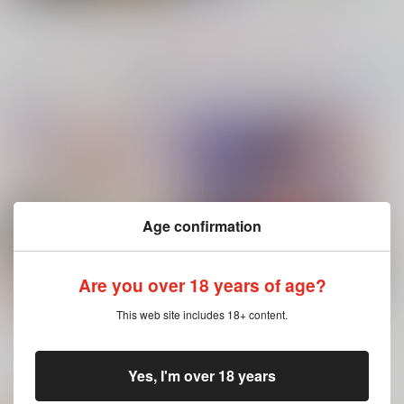
再販希望
カート
カート
もっと見る！
No.7
コミック・ラノベ・雑誌オススメ
書籍TOP(全年
(全年齢に飛びます)
齢)
今日のランキングベスト100
ハイド・アンド・シーク
Age confirmation
正規分布の外側
九十九
Are you over 18 years of age?
630
円
専売
（税込）
ブルースカイコンプレックス 11（特
灰色と赤
This web site includes 18+ content.
装版・通常版）
鬼滅の刃
不死川実弥×不死川玄弥
もっと見る！
Yes, I'm over 18 years
サンプル