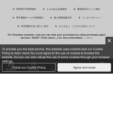
佐々木と宮野 11
理想的恋愛の条件 4 特装版
WEBSITE利用規約
とらのあな会員規約
通信販売ポイント規約
電子書籍サービス利用規約
個人情報保護方針
クッキーポリシー
特定商取引法に基づく表示
なりすまし・いたずら注文について
最終電車 second time
For Overseas customer, now you can ship your purchases by using purchases agent
services “AOCS”! Click {more…} for more information …
more
To provide you the best service, this website uses cookies.See our Cookie
Policy to learn more.You must agree to the use of cookies to browse the
c TORANOANA Inc, All Rights Reserved.
website, but you can also refuse the use of some cookies through your browser
settings.
Check our Cookie Policy
Agree and close
新着作品
割引作品
ランキング
専売同人
特典付き