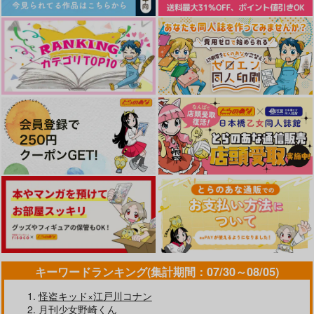
やらしく躾けて愛してあげる－Dom
最狂ヤンキーが僕だけに夢中な
／Subユニバース－２
件！？
ドラマCD「甘くて熱くて息も
黄泉のツガイ
できない 4」
なんかもうあーあって感じ。2 特装
僕の愛しいよなさん
版
エンドロールは地獄まで 2
嘘つきなキスで今日もバイバイ
キーワードランキング(集計期間：07/30～08/05)
怪盗キッド×江戸川コナン
好きとおかえり
25時、赤坂で 6
月刊少女野崎くん