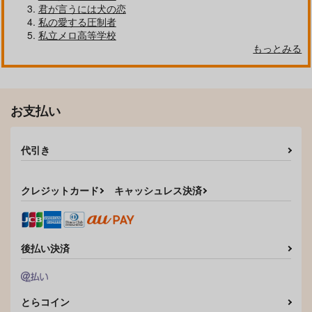
君が言うには犬の恋
私の愛する圧制者
私立メロ高等学校
もっとみる
クールぶり男子と激重男子 1
恋のふりして君を呼ぶ
お支払い
代引き
自分しか知らない彼氏の一面 1
明日もきみに会いに行く 2
クレジットカード
キャッシュレス決済
平野と鍵浦 7
せんせいの金曜日
後払い決済
とらコイン
そんなに言うなら抱いてやる
ファミレス行こ。 下