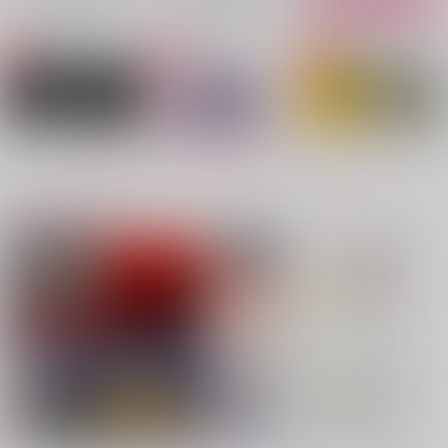
No.4
No.5
No.6
もっと見る！
注目コンテンツ
VANGUARD
逢瀬の続きは蕎麦屋の
告白
二階
バッキンガム
ガヤ
LASTEDEN
1,257
1,415
円
専売
円
専売
（税込）
（税込）
787
円
専売
（税込）
原神
ローエン
ひゃくえむ。
鬼滅の刃
小宮×トガシ
冨岡義勇×胡蝶しのぶ
サンプル
サンプル
サンプル