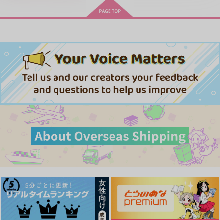
LIMITLESS(初回限定盤)/蒼井
cloud nine(古川 慎盤)/古川慎
翔太
忠犬部下とツンデレ少尉 2
じょうずに我慢できるまで
体感予報 2
青と碧 2
「40までにしたい10のこと2」
ドラマCD特装盤 (マンガ小冊
春夏秋冬代行者 春の舞
子セット)
きみは最愛のステラ 上下巻
ミルクなきみとビターな彼 2
MAMORU MIYANO ASIA LIV
悲劇の元凶となる最強外道ラ
愛とかいろいろあるところ
あなたは俺の運命でしょ！！
E TOUR 2025-2026 ～VACATI
スボス女王は民の為に尽くし
ONING!～/宮野真守
ます。Season2