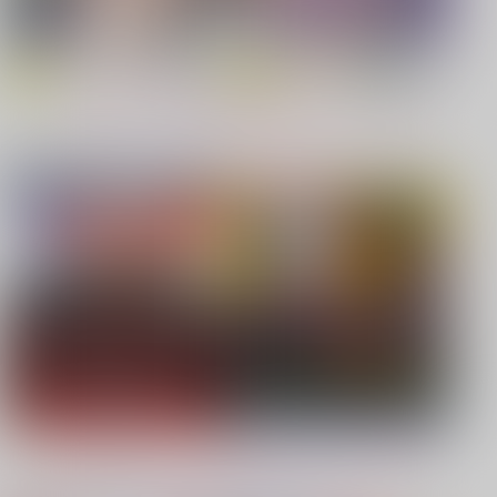
【原神】
【鬼滅の刃】
もっと見る！
同人ジャンル
ジャンル一覧
【鬼滅の刃】
【僕のヒーローアカデミア】
【鬼滅の刃】
【プロジェクトセカイ】
【Dr.STONE】
【鬼滅の刃】
もっと見る！