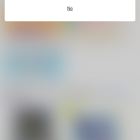
ホビーオススメ
ホビーTOP(全年齢)
(全年齢に飛びます)
カート
No
灯台守とかもめの子 3
ヤリチン☆ビッチ部 7
『フィギュア』Pick UP！
缶バッジ・アクリルバッジ・レザー
バッジ
俺の可愛い弟は 2
変態ストーカーに狙われてます 5
アクリル系グッズ PickUp！
バイトの宮川君は店長が好き 2
腐男子も歩けば恋に沼る
音楽・映像・ゲームオススメ
音楽/映像/ゲーム
(全年齢に飛びます)
TOPへ(全年齢)
出来損ないのラブソング Riff
兎太と烏堂