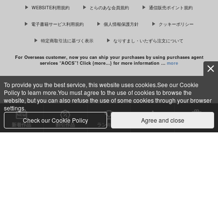
佐々木と宮野 11
理想的恋愛の条件 4 特装版
WEBSITE利用規約
とらのあな会員規約
通信販売ポイント規約
電子書籍サービス利用規約
個人情報保護方針
クッキーポリシー
特定商取引法に基づく表示
なりすまし・いたずら注文について
最終電車 second time
For Overseas customer, now you can ship your purchases by using purchases agent
services “AOCS”! Click {more…} for more information …
more
To provide you the best service, this website uses cookies.See our Cookie
Policy to learn more.You must agree to the use of cookies to browse the
c TORANOANA Inc, All Rights Reserved.
website, but you can also refuse the use of some cookies through your browser
settings.
Check our Cookie Policy
Agree and close
新着作品
割引作品
ランキング
専売同人
特典付き