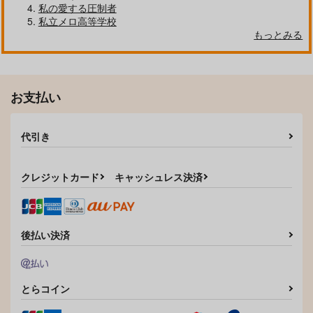
私の愛する圧制者
私立メロ高等学校
もっとみる
クールぶり男子と激重男子 1
恋のふりして君を呼ぶ
お支払い
代引き
自分しか知らない彼氏の一面 1
明日もきみに会いに行く 2
クレジットカード
キャッシュレス決済
平野と鍵浦 7
せんせいの金曜日
後払い決済
とらコイン
そんなに言うなら抱いてやる
ファミレス行こ。 下