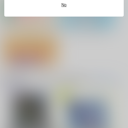
灯台守とかもめの子 3
ヤリチン☆ビッチ部 7
No
No.10
缶バッジ・アクリルバッジ・レザー
アクリル系グッズ PickUp！
バッジ
俺の可愛い弟は 2
変態ストーカーに狙われてます 5
『フィギュア』Pick UP！
バイトの宮川君は店長が好き 2
腐男子も歩けば恋に沼る
Unravel and Expose
音楽・映像・ゲームオススメ
音楽/映像/ゲーム
転がってもアイス
(全年齢に飛びます)
TOPへ(全年齢)
858
円
専売
（税込）
原神
フリンズ×イルーガ
出来損ないのラブソング Riff
兎太と烏堂
サンプル
カート