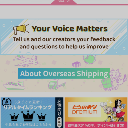
春夏秋冬代行者 春の舞
ます。Season2
忠犬部下とツンデレ少尉 2
じょうずに我慢できるまで
体感予報 2
青と碧 2
うたの☆プリンスさまっ♪HE
★VENSドラマCD「BLACK G
アイドルマスター SideM
ARDEN-memento-」
きみは最愛のステラ 上下巻
ミルクなきみとビターな彼 2
MAMORU MIYANO ASIA LIV
愛とかいろいろあるところ
あなたは俺の運命でしょ！！
E TOUR 2025-2026 ～VACATI
黄泉のツガイ
ONING!～/宮野真守