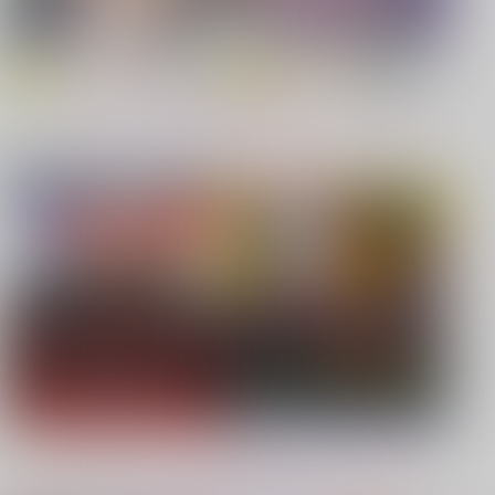
【原神】
【鬼滅の刃】
もっと見る！
同人ジャンル
ジャンル一覧
【鬼滅の刃】
【僕のヒーローアカデミア】
【鬼滅の刃】
【プロジェクトセカイ】
【Dr.STONE】
【鬼滅の刃】
もっと見る！