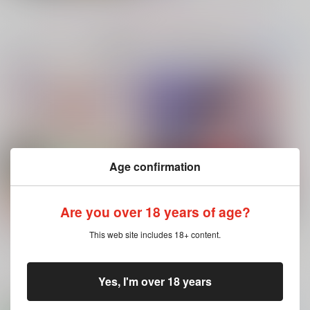
もっと見る！
No.6
No.6
No.9
コミック・ラノベ・雑誌オススメ
書籍TOP(全年
(全年齢に飛びます)
齢)
今日のランキングベスト100
ハイド・アンド・シーク
Age confirmation
LOG.
√A'の彼ら
That Day
ごはんうま
ユメイチヤ
十針
Are you over 18 years of age?
629
1,100
1,257
円
円
専売
専売
円
専売
（税込）
（税込）
（税込）
ブルースカイコンプレックス 11（特
灰色と赤
原神
Re:ゼロから始める異世界生活
その他
装版・通常版）
This web site includes 18+ content.
ヌヴィレット×リオセスリ
ラインハルト×スバル
キョウヤ×カラスバ
もっと見る！
サンプル
サンプル
サンプル
Yes, I'm over 18 years
再販希望
再販希望
カート
ホビーオススメ
ホビーTOP(全年齢)
(全年齢に飛びます)