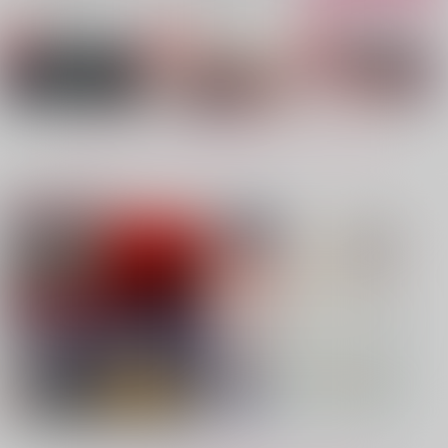
No.4
No.5
No.6
もっと見る！
注目コンテンツ
VANGUARD
その先
Imaginary Partner
バッキンガム
完全変態
青のリストアニア
1,257
787
787
円
円
専売
専売
円
専売
（税込）
（税込）
（税込）
原神
ローエン
鬼滅の刃
ブルーロック
冨岡義勇×竈門炭治郎
カイザー×潔世一
サンプル
サンプル
サンプル
カート
カート
カート