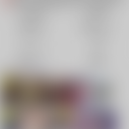
各種おまとめお荷物の発送状況につきまして（2026.08.06 掲載）
重要
【2026/5/7より】再販投票システム・アップデートのお知らせ（2026.05.07 掲載）
重要
同人誌(全年齢)
同人誌(成年)
【2026/4/1より】とらのあなプレミアム、新支払い方法＆新プラン導入のお知らせ（2026.03.09 掲載）
重要
同人特集(Vtuber)
同人特集(オリジナル)
おまとめサイクル「定期便(月2)」一般会員様の利用再開のお知らせ（2026.02.05 掲載）
重要
「とらのあな×駿河屋日本橋乙女同人誌館」通販店頭受取サービス開始のお知らせ（2026.01.05 更新｜2025.12.30 掲載）
重要
同人アイテム
ボドゲ特集
【2025/12/1より】「通販ポイント⇒とらコイン変換キャンペーン」終了のお知らせ（2025.11.21 掲載）
重要
個人情報保護方針の改定について（2025.09.19 更新｜2025.08.01 掲載）
重要
コミック・ラノベ
ホビー
ポイント付与・管理体制改定のお知らせ（2024.11.20 掲載）
重要
映像/音楽/ゲーム
電子書籍
全てのお知らせを見る
同人オススメ
同人TOP
【刀剣乱舞】
【TYPE-MOON】新刊特集