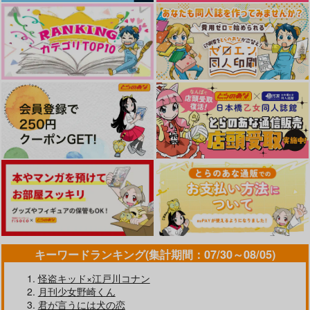
やらしく躾けて愛してあげる－Dom
最狂ヤンキーが僕だけに夢中な
／Subユニバース－２
件！？
ドラマCD「甘くて熱くて息も
LIMITLESS(初回限定盤)/蒼井
できない 4」
翔太
なんかもうあーあって感じ。2 特装
僕の愛しいよなさん
版
エンドロールは地獄まで 2
嘘つきなキスで今日もバイバイ
キーワードランキング(集計期間：07/30～08/05)
怪盗キッド×江戸川コナン
好きとおかえり
25時、赤坂で 6
月刊少女野崎くん
君が言うには犬の恋