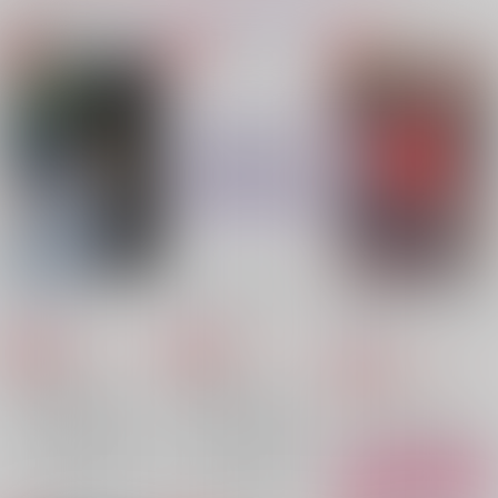
同人ランキング
ランキングポータルはコチラ！
No.1
No.2
No.3
【Dr.STONE】
【Dr.STONE】
【呪術廻戦】
【落第忍者乱太郎】
桜蕾 弐ノ幕
げんやめもりある２
鬼殺隊怪喜譚ー再録集
５ー
【僕のヒーローアカデミア】
【僕のヒーローアカデミア】
小花日和
ゆるり
週末
1,980
1,257
円
円
専売
専売
（税込）
（税込）
1,866
円
専売
（税込）
鬼滅の刃
鬼滅の刃
オールキャラ
鬼滅の刃
不死川実弥×冨岡義勇
不死川実弥×不死川玄弥
サンプル
サンプル
サンプル
再販希望
再販希望
カート