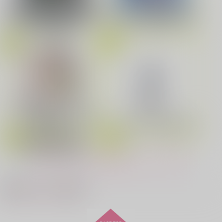
劇場版「鬼滅の刃」無限城編
花金ラブアクシデント!
絶対ど～しても楽していきたいっ!
第一章 猗窩座再来(完全生産限
Fate/Grand Order Original S
定版) (アクリルスタッキングB
oundtrack VIII(初回仕様限定
OX付限定版)
盤)
鬼上司・獄寺さんは暴かれたい。 6
恋してくれるな、マイバディ
「40までにしたい10のこと2」
ドラマCD特装盤 (マンガ小冊
みなと商事コインランドリー 7
光が死んだ夏 9
子セット)
cloud nine(古川 慎盤)/古川慎
もっと見る！
夜明けの唄 7
ふたりのけもの 2
最近チェックした作品
悲劇の元凶となる最強外道ラ
スボス女王は民の為に尽くし