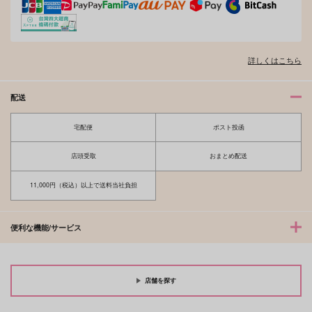
詳しくはこちら
オレはお前に推されたい!!
隠れ狼と流され子羊
配送
宅配便
ポスト投函
夫を味方にする方法 5
甘くて熱くて息もできない 4
店頭受取
おまとめ配送
11,000円（税込）以上で送料当社負担
北山くんと南谷くん －お付き合い1
ふたりよがりなメルティチャーム 1
便利な機能/サービス
年目－&西湖くんと東川くん 1
店舗を探す