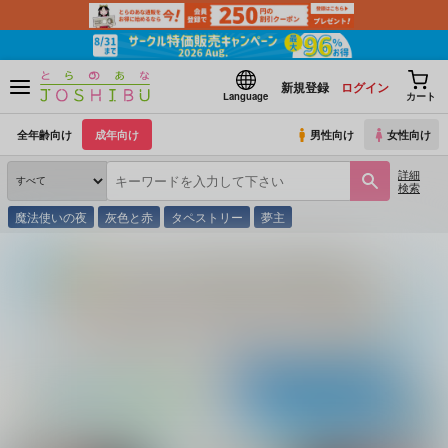
新規登録
ログイン
Language
カート
全年齢向け
成年向け
男性向け
女性向け
詳細
検索
魔法使いの夜
灰色と赤
タペストリー
夢主