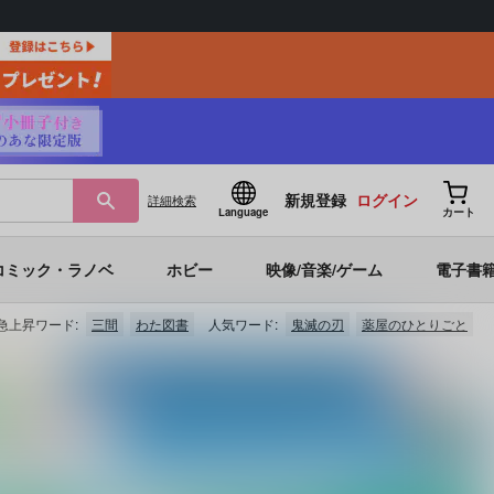
新規登録
ログイン
詳細
検索
Language
カート
コミック・ラノベ
ホビー
映像/音楽/ゲーム
電子書
急上昇ワード:
三間
わた図書
人気ワード:
鬼滅の刃
薬屋のひとりごと