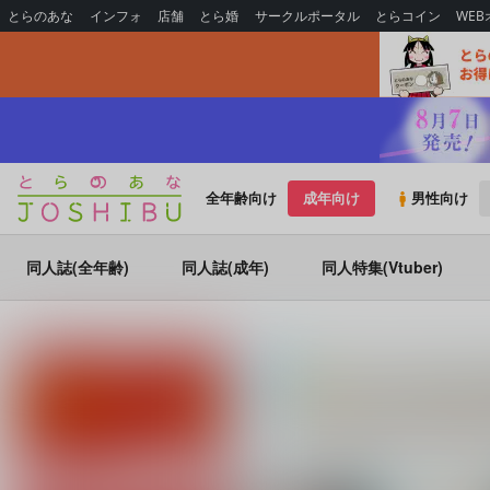
とらのあな
インフォ
店舗
とら婚
サークルポータル
とらコイン
WE
全年齢向け
成年向け
男性向け
同人誌(全年齢)
同人誌(成年)
同人特集(Vtuber)