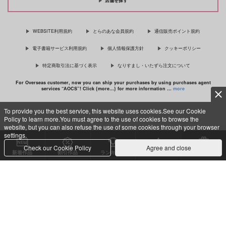
店舗を探す
佐々木と宮野 11
理想的恋愛の条件 4 特装版
WEBSITE利用規約
とらのあな会員規約
通信販売ポイント規約
電子書籍サービス利用規約
個人情報保護方針
クッキーポリシー
特定商取引法に基づく表示
なりすまし・いたずら注文について
最終電車 second time
For Overseas customer, now you can ship your purchases by using purchases agent
services “AOCS”! Click {more…} for more information …
more
To provide you the best service, this website uses cookies.See our Cookie
Policy to learn more.You must agree to the use of cookies to browse the
c TORANOANA Inc, All Rights Reserved.
website, but you can also refuse the use of some cookies through your browser
settings.
Check our Cookie Policy
Agree and close
新着作品
割引作品
ランキング
専売同人
特典付き