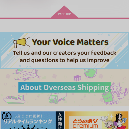
MAMORU MIYANO ASIA LIV
E TOUR 2025-2026 ～VACATI
LIMITLESS(初回限定盤)/蒼井
ONING!～/宮野真守
翔太
忠犬部下とツンデレ少尉 2
じょうずに我慢できるまで
体感予報 2
青と碧 2
「40までにしたい10のこと2」
ドラマCD特装盤 (マンガ小冊
アイドルマスター SideM
子セット)
きみは最愛のステラ 上下巻
ミルクなきみとビターな彼 2
悲劇の元凶となる最強外道ラ
うたの☆プリンスさまっ♪HE
愛とかいろいろあるところ
あなたは俺の運命でしょ！！
スボス女王は民の為に尽くし
★VENSドラマCD「BLACK G