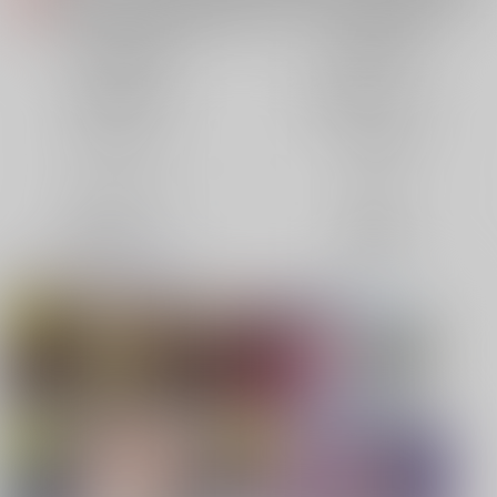
各種おまとめお荷物の発送状況につきまして（2026.08.06 掲載）
重要
【2026/5/7より】再販投票システム・アップデートのお知らせ（2026.05.07 掲載）
重要
同人誌(全年齢)
同人誌(成年)
【2026/4/1より】とらのあなプレミアム、新支払い方法＆新プラン導入のお知らせ（2026.03.09 掲載）
重要
同人特集(Vtuber)
同人特集(オリジナル)
おまとめサイクル「定期便(月2)」一般会員様の利用再開のお知らせ（2026.02.05 掲載）
重要
「とらのあな×駿河屋日本橋乙女同人誌館」通販店頭受取サービス開始のお知らせ（2026.01.05 更新｜2025.12.30 掲載）
重要
同人アイテム
ボドゲ特集
【2025/12/1より】「通販ポイント⇒とらコイン変換キャンペーン」終了のお知らせ（2025.11.21 掲載）
重要
個人情報保護方針の改定について（2025.09.19 更新｜2025.08.01 掲載）
重要
コミック・ラノベ
ホビー
ポイント付与・管理体制改定のお知らせ（2024.11.20 掲載）
重要
映像/音楽/ゲーム
電子書籍
全てのお知らせを見る
同人オススメ
同人TOP
【刀剣乱舞】
【TYPE-MOON】新刊特集