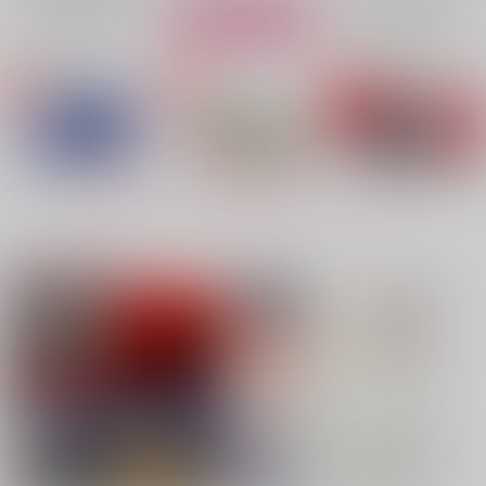
再販希望
再販希望
カート
No.4
No.5
No.5
もっと見る！
注目コンテンツ
お前ら、さっさと付き
嘱託の成田さん2
契りあい（再販）
合っちゃえよ
体温
レジ横
からかん
ぶり大根おかわり
715
1,257
円
専売
円
専売
（税込）
（税込）
1,572
円
専売
（税込）
カラオケ行こ!
呪術廻戦
鬼滅の刃
成田狂児×岡聡実
五条悟×夏油傑
冨岡義勇×胡蝶しのぶ
サンプル
サンプル
サンプル