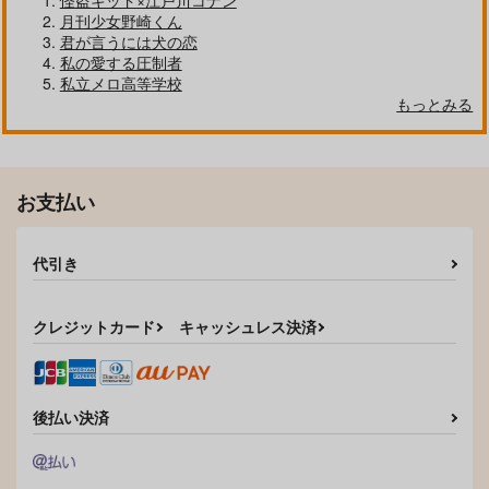
怪盗キッド×江戸川コナン
好きとおかえり
25時、赤坂で 6
月刊少女野崎くん
君が言うには犬の恋
私の愛する圧制者
私立メロ高等学校
もっとみる
クールぶり男子と激重男子 1
恋のふりして君を呼ぶ
お支払い
代引き
自分しか知らない彼氏の一面 1
明日もきみに会いに行く 2
クレジットカード
キャッシュレス決済
平野と鍵浦 7
せんせいの金曜日
後払い決済