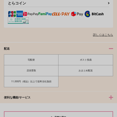
とらコイン
そんなに言うなら抱いてやる
ファミレス行こ。 下
詳しくはこちら
オレはお前に推されたい!!
隠れ狼と流され子羊
配送
宅配便
ポスト投函
夫を味方にする方法 5
甘くて熱くて息もできない 4
店頭受取
おまとめ配送
11,000円（税込）以上で送料当社負担
北山くんと南谷くん －お付き合い1
ふたりよがりなメルティチャーム 1
便利な機能/サービス
年目－&西湖くんと東川くん 1