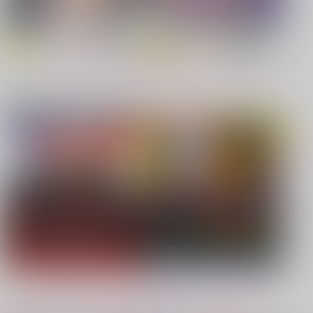
【原神】
【鬼滅の刃】
もっと見る！
同人ジャンル
ジャンル一覧
【鬼滅の刃】
【僕のヒーローアカデミア】
【鬼滅の刃】
【プロジェクトセカイ】
【Dr.STONE】
【鬼滅の刃】
もっと見る！