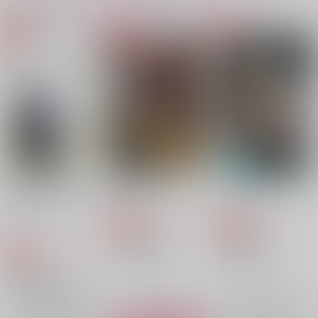
同人ランキング
ランキングポータルはコチラ！
No.1
No.2
No.3
【Dr.STONE】
【Dr.STONE】
【呪術廻戦】
【落第忍者乱太郎】
12年と16日差の君と
通信簿 二学期
カッコウの巣
僕
【僕のヒーローアカデミア】
【僕のヒーローアカデミア】
日の出
グルメクラブ
木に夏と書いてエノ
787
913
円
専売
円
専売
（税込）
（税込）
キ。
落第忍者乱太郎
呪術廻戦
1,100
円
専売
（税込）
オールキャラ
五条悟×夏油傑
鬼滅の刃
冨岡義勇×胡蝶しのぶ
サンプル
サンプル
サンプル