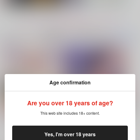
再販希望
再販希望
カート
もっと見る！
No.7
No.8
No.8
コミック・ラノベ・雑誌オススメ
書籍TOP(全年
(全年齢に飛びます)
齢)
今日のランキングベスト100
ハイド・アンド・シーク
Age confirmation
オレのキョウヤがナマ
スープサンドイッチ
母なる船長
Are you over 18 years of age?
イキや！
炎上生活
なんちゃって語録
めん類
1,572
1,100
This web site includes 18+ content.
円
専売
円
（税込）
（税込）
ブルースカイコンプレックス 11（特
灰色と赤
944
円
専売
（税込）
装版・通常版）
銀河特急ミルキー☆サブウェイ
Fate/Grand Order
その他
マックス×カート
イアソン
藤丸立香
キョウヤ×カラスバ
Yes, I'm over 18 years
もっと見る！