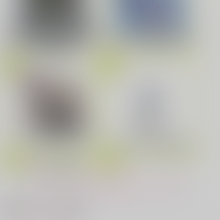
ゲゲ郎×水木
サンプル
劇場版「鬼滅の刃」無限城編
花金ラブアクシデント!
絶対ど～しても楽していきたいっ!
第一章 猗窩座再来(完全生産限
Fate/Grand Order Original S
カート
定版) (アクリルスタッキングB
oundtrack VIII(初回仕様限定
OX付限定版)
盤)
鬼上司・獄寺さんは暴かれたい。 6
恋してくれるな、マイバディ
ドラマCD「甘くて熱くて息も
みなと商事コインランドリー 7
光が死んだ夏 9
できない 4」
cloud nine(古川 慎盤)/古川慎
もっと見る！
夜明けの唄 7
ふたりのけもの 2
最近チェックした作品