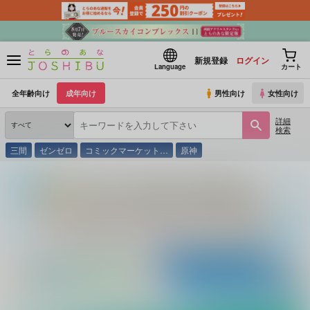
新規登録
ログイン
Language
カート
全年齢向け
成年向け
男性向け
女性向け
詳細
検索
三間
ゼンゼロ
コミックマーケット…
原神