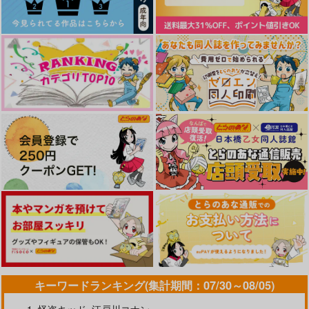
ます。Season2
ARDEN-memento-」
やらしく躾けて愛してあげる－Dom
最狂ヤンキーが僕だけに夢中な
／Subユニバース－２
件！？
黄泉のツガイ
春夏秋冬代行者 春の舞
なんかもうあーあって感じ。2 特装
僕の愛しいよなさん
版
エンドロールは地獄まで 2
嘘つきなキスで今日もバイバイ
キーワードランキング(集計期間：07/30～08/05)