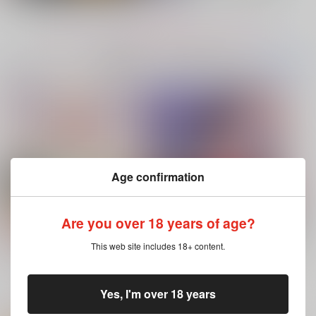
再販希望
カート
カート
もっと見る！
No.7
コミック・ラノベ・雑誌オススメ
書籍TOP(全年
(全年齢に飛びます)
齢)
今日のランキングベスト100
ハイド・アンド・シーク
Age confirmation
正規分布の外側
九十九
Are you over 18 years of age?
630
円
専売
（税込）
ブルースカイコンプレックス 11（特
灰色と赤
This web site includes 18+ content.
装版・通常版）
鬼滅の刃
不死川実弥×不死川玄弥
もっと見る！
Yes, I'm over 18 years
サンプル