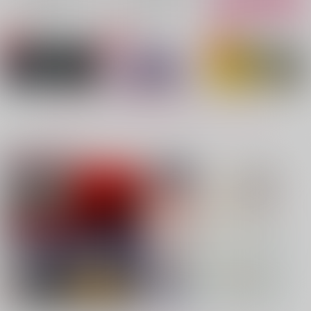
No.4
No.5
No.6
もっと見る！
注目コンテンツ
VANGUARD
逢瀬の続きは蕎麦屋の
告白
二階
バッキンガム
ガヤ
LASTEDEN
1,257
1,415
円
専売
円
専売
（税込）
（税込）
787
円
専売
（税込）
原神
ローエン
ひゃくえむ。
鬼滅の刃
小宮×トガシ
冨岡義勇×胡蝶しのぶ
サンプル
サンプル
サンプル