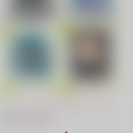
劇場版「鬼滅の刃」無限城編
花金ラブアクシデント!
絶対ど～しても楽していきたいっ!
第一章 猗窩座再来(完全生産限
Fate/Grand Order Original S
定版) (アクリルスタッキングB
oundtrack VIII(初回仕様限定
OX付限定版)
盤)
鬼上司・獄寺さんは暴かれたい。 6
恋してくれるな、マイバディ
みなと商事コインランドリー 7
光が死んだ夏 9
アイドルマスター SideM
春夏秋冬代行者 春の舞
もっと見る！
夜明けの唄 7
ふたりのけもの 2
最近チェックした作品
「40までにしたい10のこと2」