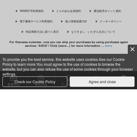
佐々木と宮野 11
理想的恋愛の条件 4 特装版
WEBSITE利用規約
とらのあな会員規約
通信販売ポイント規約
電子書籍サービス利用規約
個人情報保護方針
クッキーポリシー
特定商取引法に基づく表示
なりすまし・いたずら注文について
最終電車 second time
For Overseas customer, now you can ship your purchases by using purchases agent
services “AOCS”! Click {more…} for more information …
more
To provide you the best service, this website uses cookies.See our Cookie
Policy to learn more.You must agree to the use of cookies to browse the
c TORANOANA Inc, All Rights Reserved.
website, but you can also refuse the use of some cookies through your browser
settings.
Check our Cookie Policy
Agree and close
新着作品
割引作品
ランキング
専売同人
特典付き