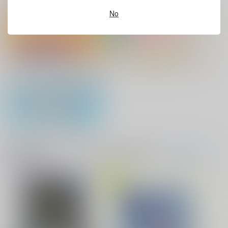
ホビーオススメ
ホビーTOP(全年齢)
(全年齢に飛びます)
カート
No
灯台守とかもめの子 3
ヤリチン☆ビッチ部 7
『フィギュア』Pick UP！
缶バッジ・アクリルバッジ・レザー
バッジ
俺の可愛い弟は 2
変態ストーカーに狙われてます 5
アクリル系グッズ PickUp！
バイトの宮川君は店長が好き 2
腐男子も歩けば恋に沼る
音楽・映像・ゲームオススメ
音楽/映像/ゲーム
(全年齢に飛びます)
TOPへ(全年齢)
出来損ないのラブソング Riff
兎太と烏堂