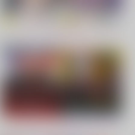
【原神】
【鬼滅の刃】
もっと見る！
同人ジャンル
ジャンル一覧
【鬼滅の刃】
【僕のヒーローアカデミア】
【鬼滅の刃】
【プロジェクトセカイ】
【Dr.STONE】
【鬼滅の刃】
もっと見る！