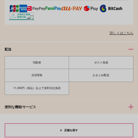
詳しくはこちら
オレはお前に推されたい!!
隠れ狼と流され子羊
配送
宅配便
ポスト投函
夫を味方にする方法 5
甘くて熱くて息もできない 4
店頭受取
おまとめ配送
11,000円（税込）以上で送料当社負担
北山くんと南谷くん －お付き合い1
ふたりよがりなメルティチャーム 1
便利な機能/サービス
年目－&西湖くんと東川くん 1
店舗を探す