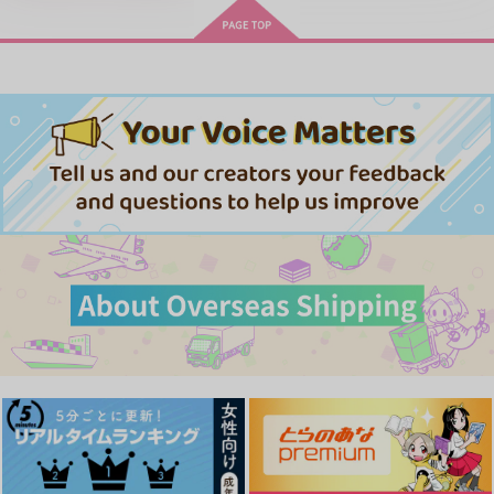
LIMITLESS(初回限定盤)/蒼井
ドラマCD特装盤 (マンガ小冊
翔太
子セット)
忠犬部下とツンデレ少尉 2
じょうずに我慢できるまで
体感予報 2
青と碧 2
うたの☆プリンスさまっ♪HE
ドラマCD「甘くて熱くて息も
★VENSドラマCD「BLACK G
できない 4」
ARDEN-memento-」
きみは最愛のステラ 上下巻
ミルクなきみとビターな彼 2
悲劇の元凶となる最強外道ラ
愛とかいろいろあるところ
あなたは俺の運命でしょ！！
スボス女王は民の為に尽くし
cloud nine(古川 慎盤)/古川慎
ます。Season2