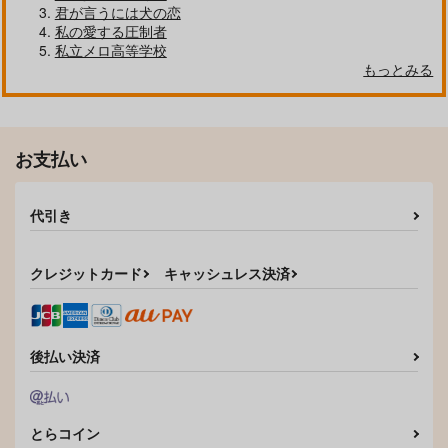
君が言うには犬の恋
私の愛する圧制者
私立メロ高等学校
もっとみる
クールぶり男子と激重男子 1
恋のふりして君を呼ぶ
お支払い
代引き
自分しか知らない彼氏の一面 1
明日もきみに会いに行く 2
クレジットカード
キャッシュレス決済
平野と鍵浦 7
せんせいの金曜日
後払い決済
とらコイン
そんなに言うなら抱いてやる
ファミレス行こ。 下