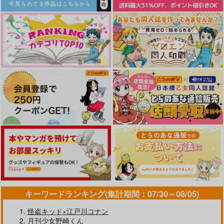
やらしく躾けて愛してあげる－Dom
最狂ヤンキーが僕だけに夢中な
／Subユニバース－２
件！？
MAMORU MIYANO ASIA LIV
E TOUR 2025-2026 ～VACATI
黄泉のツガイ
ONING!～/宮野真守
なんかもうあーあって感じ。2 特装
僕の愛しいよなさん
版
エンドロールは地獄まで 2
嘘つきなキスで今日もバイバイ
キーワードランキング(集計期間：07/30～08/05)
怪盗キッド×江戸川コナン
好きとおかえり
25時、赤坂で 6
月刊少女野崎くん