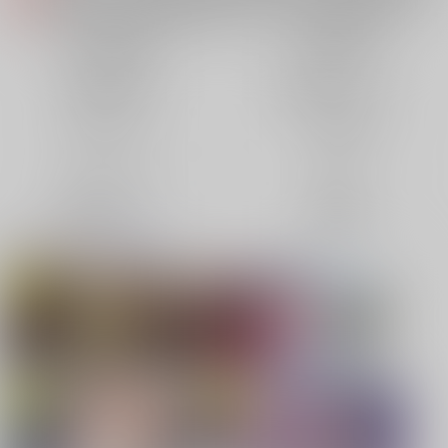
各種おまとめお荷物の発送状況につきまして（2026.08.06 掲載）
重要
【2026/5/7より】再販投票システム・アップデートのお知らせ（2026.05.07 掲載）
重要
同人誌(全年齢)
同人誌(成年)
【2026/4/1より】とらのあなプレミアム、新支払い方法＆新プラン導入のお知らせ（2026.03.09 掲載）
重要
同人特集(Vtuber)
同人特集(オリジナル)
おまとめサイクル「定期便(月2)」一般会員様の利用再開のお知らせ（2026.02.05 掲載）
重要
「とらのあな×駿河屋日本橋乙女同人誌館」通販店頭受取サービス開始のお知らせ（2026.01.05 更新｜2025.12.30 掲載）
重要
同人アイテム
ボドゲ特集
【2025/12/1より】「通販ポイント⇒とらコイン変換キャンペーン」終了のお知らせ（2025.11.21 掲載）
重要
個人情報保護方針の改定について（2025.09.19 更新｜2025.08.01 掲載）
重要
コミック・ラノベ
ホビー
ポイント付与・管理体制改定のお知らせ（2024.11.20 掲載）
重要
映像/音楽/ゲーム
電子書籍
全てのお知らせを見る
同人オススメ
同人TOP
【刀剣乱舞】
【TYPE-MOON】新刊特集