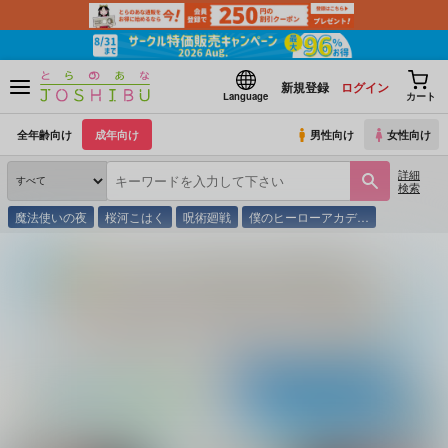
新規登録
ログイン
Language
カート
全年齢向け
成年向け
男性向け
女性向け
詳細
検索
魔法使いの夜
桜河こはく
呪術廻戦
僕のヒーローアカデ…